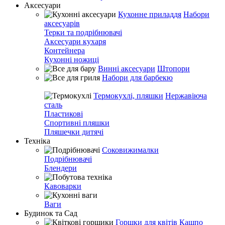
Аксесуари
Кухонне приладдя
Набори
аксесуарів
Терки та подрібнювачі
Аксесуари кухаря
Контейнера
Кухонні ножиці
Винні аксесуари
Штопори
Набори для барбекю
Термокухлі, пляшки
Нержавіюча
сталь
Пластикові
Спортивні пляшки
Пляшечки дитячі
Техніка
Соковижималки
Подрібнювачі
Блендери
Кавоварки
Ваги
Будинок та Сад
Горшки для квітів
Кашпо