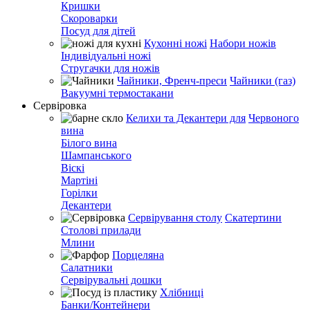
Кришки
Скороварки
Посуд для дітей
Кухонні ножі
Набори ножів
Індивідуальні ножі
Стругачки для ножів
Чайники, Френч-преси
Чайники (газ)
Вакуумні термостакани
Сервіровка
Келихи та Декантери для
Червоного
вина
Білого вина
Шампанського
Віскі
Мартіні
Горілки
Декантери
Сервірування столу
Скатертини
Столові прилади
Млини
Порцеляна
Салатники
Сервірувальні дошки
Хлібниці
Банки/Контейнери