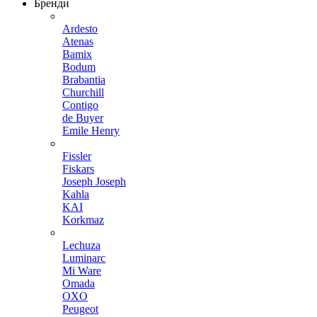
Бренди
Ardesto
Atenas
Bamix
Bodum
Brabantia
Churchill
Contigo
de Buyer
Emile Henry
Fissler
Fiskars
Joseph Joseph
Kahla
KAI
Korkmaz
Lechuza
Luminarc
Mi Ware
Omada
OXO
Peugeot