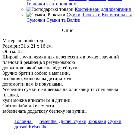
Горщики з автополивом
Контейнери для зберігання
Сумки, Рюкзаки
Косметички та
Сумочки
Сумки та Валізи
Опис
Матеріал: поліестер.
Розміри: 31 х 21 х 16 см.
Об`єм: 4 л.
Широкі зручні лямки для перенесення в руках і зручний
плечовий ремінець з регульованою
довжиною, який можна відстебнути.
Зручно брати з собою в магазин,
особливо, якщо ваша дитина хоче
допомогти вам із покупками.
Усередині сумки є кишенька на блискавці та спеціальна
плашка,
куди можна вписати ім`я дитини.
Світловідбивні елементи
забезпечать додаткову безпеку на вулиці.
Головна
reisenthel
Дитячі сумки, рюкзаки
Сумки
дитячі Reisenthel