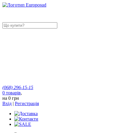
(068)
296-15-15
0
товарів
,
на
0 грн
Вхід
|
Регистрація