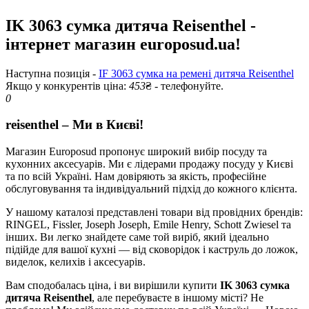
IK 3063 сумка дитяча Reisenthel -
інтернет магазин europosud.ua!
Наступна позиція -
IF 3063 сумка на ремені дитяча Reisenthel
Якщо у конкурентів ціна:
453
₴ - телефонуйте.
0
reisenthel – Ми в Києві!
Магазин Europosud пропонує широкий вибір посуду та
кухонних аксесуарів. Ми є лідерами продажу посуду у Києві
та по всій Україні. Нам довіряють за якість, професійне
обслуговування та індивідуальний підхід до кожного клієнта.
У нашому каталозі представлені товари від провідних брендів:
RINGEL, Fissler, Joseph Joseph, Emile Henry, Schott Zwiesel та
інших. Ви легко знайдете саме той виріб, який ідеально
підійде для вашої кухні — від сковорідок і каструль до ложок,
виделок, келихів і аксесуарів.
Вам сподобалась ціна, і ви вирішили купити
IK 3063 сумка
дитяча Reisenthel
, але перебуваєте в іншому місті? Не