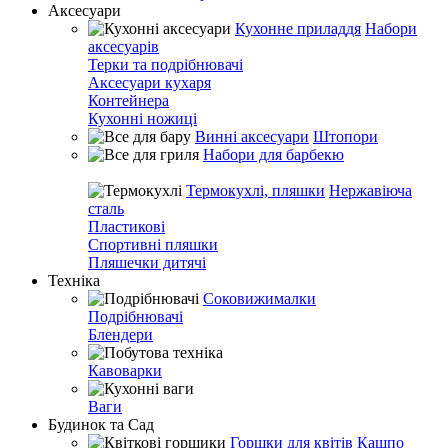
Аксесуари
Кухонне приладдя
Набори
аксесуарів
Терки та подрібнювачі
Аксесуари кухаря
Контейнера
Кухонні ножиці
Винні аксесуари
Штопори
Набори для барбекю
Термокухлі, пляшки
Нержавіюча
сталь
Пластикові
Спортивні пляшки
Пляшечки дитячі
Техніка
Соковижималки
Подрібнювачі
Блендери
Кавоварки
Ваги
Будинок та Сад
Горшки для квітів
Кашпо