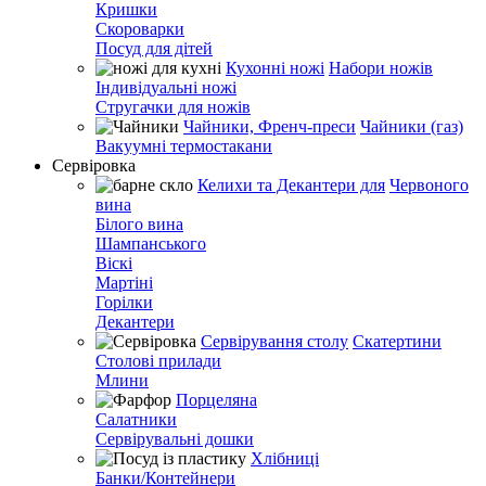
Кришки
Скороварки
Посуд для дітей
Кухонні ножі
Набори ножів
Індивідуальні ножі
Стругачки для ножів
Чайники, Френч-преси
Чайники (газ)
Вакуумні термостакани
Сервіровка
Келихи та Декантери для
Червоного
вина
Білого вина
Шампанського
Віскі
Мартіні
Горілки
Декантери
Сервірування столу
Скатертини
Столові прилади
Млини
Порцеляна
Салатники
Сервірувальні дошки
Хлібниці
Банки/Контейнери