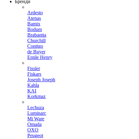
Бренди
Ardesto
Atenas
Bamix
Bodum
Brabantia
Churchill
Contigo
de Buyer
Emile Henry
Fissler
Fiskars
Joseph Joseph
Kahla
KAI
Korkmaz
Lechuza
Luminarc
Mi Ware
Omada
OXO
Peugeot