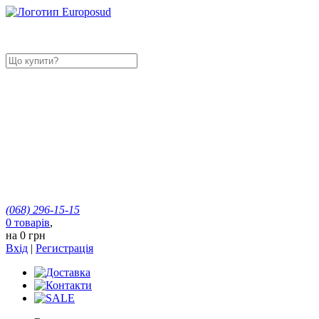
(068)
296-15-15
0
товарів
,
на
0 грн
Вхід
|
Регистрація