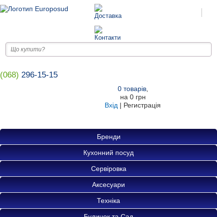
(068)
296-15-15
0
товарів
,
на
0 грн
Вхід
|
Регистрація
Бренди
Кухонний посуд
Сервіровка
Аксесуари
Техніка
Будинок та Сад