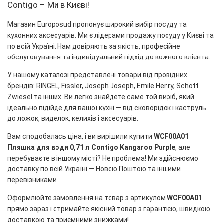
Contigo – Ми в Києві!
Магазин Europosud пропонує широкий вибір посуду та
кухонних аксесуарів. Ми є лідерами продажу посуду у Києві та
по всій Україні. Нам довіряють за якість, професійне
обслуговування та індивідуальний підхід до кожного клієнта.
У нашому каталозі представлені товари від провідних
брендів: RINGEL, Fissler, Joseph Joseph, Emile Henry, Schott
Zwiesel та інших. Ви легко знайдете саме той виріб, який
ідеально підійде для вашої кухні — від сковорідок і каструль
до ложок, виделок, келихів і аксесуарів.
Вам сподобалась ціна, і ви вирішили купити
WCF00A01
Пляшка для води 0,71 л Contigo Kangaroo Purple
, але
перебуваєте в іншому місті? Не проблема! Ми здійснюємо
доставку по всій Україні — Новою Поштою та іншими
перевізниками.
Оформлюйте замовлення на товар з артикулом
WCF00A01
прямо зараз і отримайте якісний товар з гарантією, швидкою
доставкою та приємними знижками!