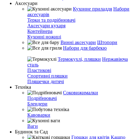
Аксесуари
Кухонне приладдя
Набори
аксесуарів
Терки та подрібнювачі
Аксесуари кухаря
Контейнера
Кухонні ножиці
Винні аксесуари
Штопори
Набори для барбекю
Термокухлі, пляшки
Нержавіюча
сталь
Пластикові
Спортивні пляшки
Пляшечки дитячі
Техніка
Соковижималки
Подрібнювачі
Блендери
Кавоварки
Ваги
Будинок та Сад
Горшки для квітів
Кашпо