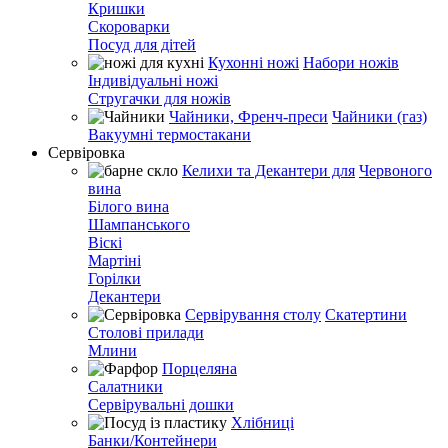
Кришки
Скороварки
Посуд для дітей
Кухонні ножі
Набори ножів
Індивідуальні ножі
Стругачки для ножів
Чайники, Френч-преси
Чайники (газ)
Вакуумні термостакани
Сервіровка
Келихи та Декантери для
Червоного
вина
Білого вина
Шампанського
Віскі
Мартіні
Горілки
Декантери
Сервірування столу
Скатертини
Столові прилади
Млини
Порцеляна
Салатники
Сервірувальні дошки
Хлібниці
Банки/Контейнери