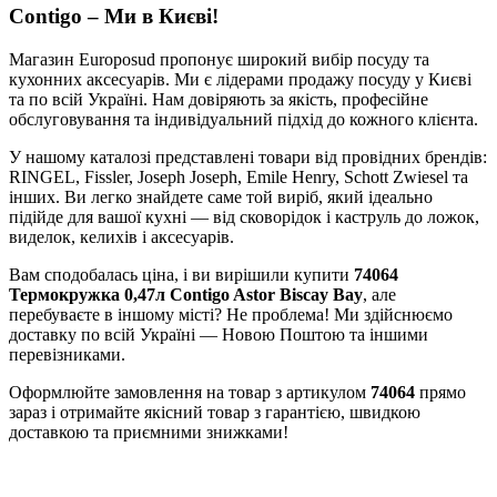
Contigo – Ми в Києві!
Магазин Europosud пропонує широкий вибір посуду та
кухонних аксесуарів. Ми є лідерами продажу посуду у Києві
та по всій Україні. Нам довіряють за якість, професійне
обслуговування та індивідуальний підхід до кожного клієнта.
У нашому каталозі представлені товари від провідних брендів:
RINGEL, Fissler, Joseph Joseph, Emile Henry, Schott Zwiesel та
інших. Ви легко знайдете саме той виріб, який ідеально
підійде для вашої кухні — від сковорідок і каструль до ложок,
виделок, келихів і аксесуарів.
Вам сподобалась ціна, і ви вирішили купити
74064
Термокружка 0,47л Contigo Astor Biscay Bay
, але
перебуваєте в іншому місті? Не проблема! Ми здійснюємо
доставку по всій Україні — Новою Поштою та іншими
перевізниками.
Оформлюйте замовлення на товар з артикулом
74064
прямо
зараз і отримайте якісний товар з гарантією, швидкою
доставкою та приємними знижками!