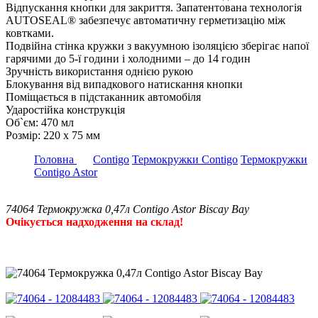
Відпускання кнопки для закриття. Запатентована технологія
AUTOSEAL® забезпечує автоматичну герметизацію між
ковтками.
Подвійна стінка кружки з вакуумною ізоляцією зберігає напої
гарячими до 5-ї години і холодними – до 14 годин
Зручність використання однією рукою
Блокування від випадкового натискання кнопки
Поміщається в підстаканник автомобіля
Ударостійка конструкція
Об`єм: 470 мл
Розмір: 220 x 75 мм
Головна
Contigo
Термокружки Contigo
Термокружки
Contigo Astor
74064 Термокружка 0,47л Contigo Astor Biscay Bay
Очікується надходження на склад!