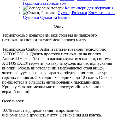
Горщики з автополивом
Контейнери для зберігання
Сумки, Рюкзаки
Косметички та
Сумочки
Сумки та Валізи
Опис
Термокухоль з додатковим захистом від випадкового
натискання кнопки та системою легкого миття.
Термокухоль Contigo Astor із запатентованою технологією
AUTOSEAL®. Досить простого натискання на кнопку
Autoseal і можна безпечно насолоджуватися напоєм, система
AUTOSEAL® герметично закриє кухоль під час відпускання
кнопки. Кухоль виготовлений з нержавіючої сталі вищої
якості, вакуумна ізоляція гарантує збереження температури
гарячих напоїв до 5-х годин, холодних – до 12 годин. Стакан
поміщається в більшість автомобільних підсклянників.
Кришку склянки можна мити в посудомийній машині на
верхній полиці.
Особливості:
100% захист від проливання та протікання
Феноменальна зручність пиття. Натискання для ковтка.