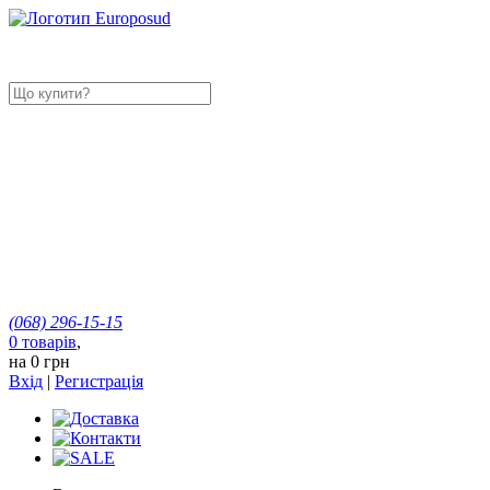
(068)
296-15-15
0
товарів
,
на
0 грн
Вхід
|
Регистрація