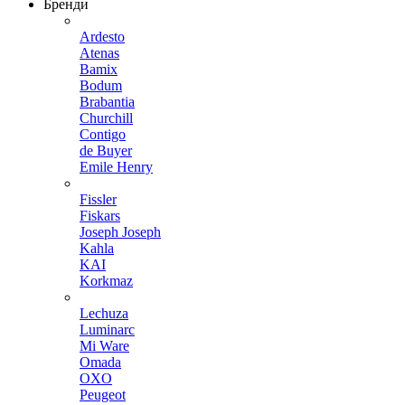
Бренди
Ardesto
Atenas
Bamix
Bodum
Brabantia
Churchill
Contigo
de Buyer
Emile Henry
Fissler
Fiskars
Joseph Joseph
Kahla
KAI
Korkmaz
Lechuza
Luminarc
Mi Ware
Omada
OXO
Peugeot