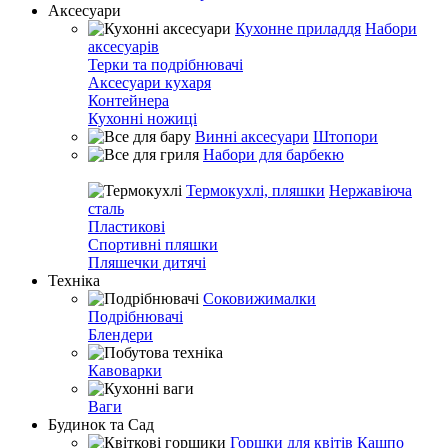
Аксесуари
Кухонне приладдя
Набори
аксесуарів
Терки та подрібнювачі
Аксесуари кухаря
Контейнера
Кухонні ножиці
Винні аксесуари
Штопори
Набори для барбекю
Термокухлі, пляшки
Нержавіюча
сталь
Пластикові
Спортивні пляшки
Пляшечки дитячі
Техніка
Соковижималки
Подрібнювачі
Блендери
Кавоварки
Ваги
Будинок та Сад
Горшки для квітів
Кашпо