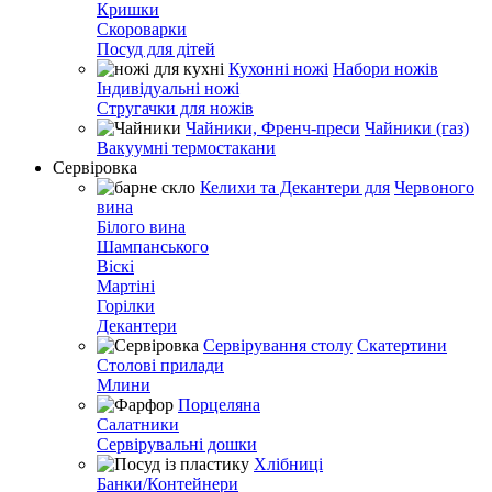
Кришки
Скороварки
Посуд для дітей
Кухонні ножі
Набори ножів
Індивідуальні ножі
Стругачки для ножів
Чайники, Френч-преси
Чайники (газ)
Вакуумні термостакани
Сервіровка
Келихи та Декантери для
Червоного
вина
Білого вина
Шампанського
Віскі
Мартіні
Горілки
Декантери
Сервірування столу
Скатертини
Столові прилади
Млини
Порцеляна
Салатники
Сервірувальні дошки
Хлібниці
Банки/Контейнери