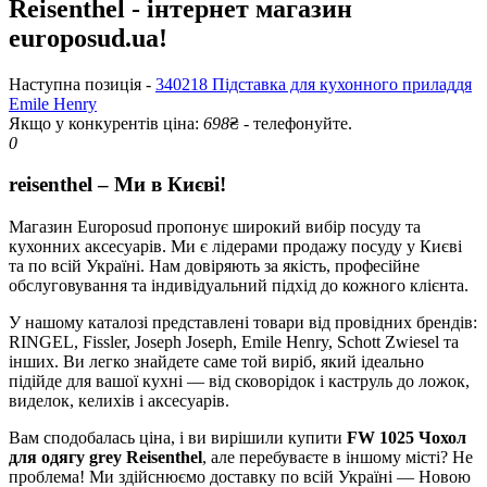
Reisenthel - інтернет магазин
europosud.ua!
Наступна позиція -
340218 Підставка для кухонного приладдя
Emile Henry
Якщо у конкурентів ціна:
698
₴ - телефонуйте.
0
reisenthel – Ми в Києві!
Магазин Europosud пропонує широкий вибір посуду та
кухонних аксесуарів. Ми є лідерами продажу посуду у Києві
та по всій Україні. Нам довіряють за якість, професійне
обслуговування та індивідуальний підхід до кожного клієнта.
У нашому каталозі представлені товари від провідних брендів:
RINGEL, Fissler, Joseph Joseph, Emile Henry, Schott Zwiesel та
інших. Ви легко знайдете саме той виріб, який ідеально
підійде для вашої кухні — від сковорідок і каструль до ложок,
виделок, келихів і аксесуарів.
Вам сподобалась ціна, і ви вирішили купити
FW 1025 Чохол
для одягу grey Reisenthel
, але перебуваєте в іншому місті? Не
проблема! Ми здійснюємо доставку по всій Україні — Новою