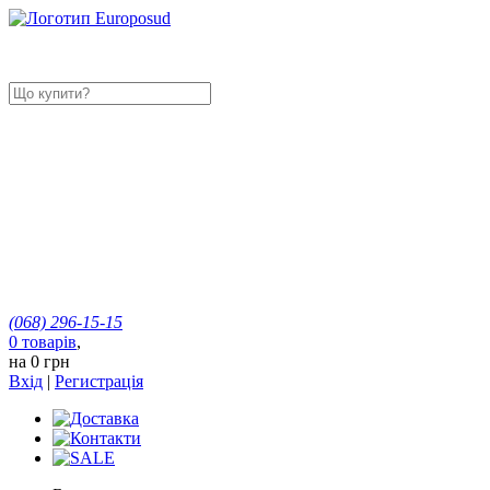
(068)
296-15-15
0
товарів
,
на
0 грн
Вхід
|
Регистрація