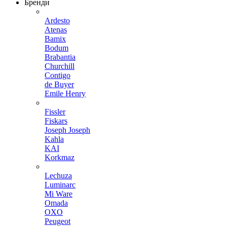
Бренди
Ardesto
Atenas
Bamix
Bodum
Brabantia
Churchill
Contigo
de Buyer
Emile Henry
Fissler
Fiskars
Joseph Joseph
Kahla
KAI
Korkmaz
Lechuza
Luminarc
Mi Ware
Omada
OXO
Peugeot