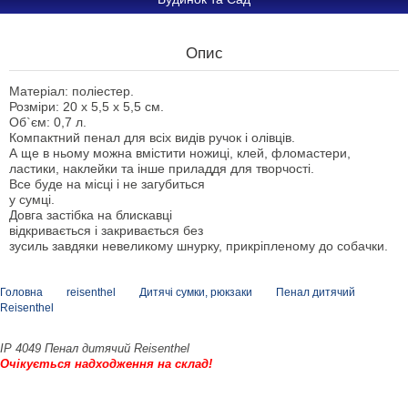
Опис
Матеріал: поліестер.
Розміри: 20 х 5,5 х 5,5 см.
Об`єм: 0,7 л.
Компактний пенал для всіх видів ручок і олівців.
А ще в ньому можна вмістити ножиці, клей, фломастери,
ластики, наклейки та інше приладдя для творчості.
Все буде на місці і не загубиться
у сумці.
Довга застібка на блискавці
відкривається і закривається без
зусиль завдяки невеликому шнурку, прикріпленому до собачки.
Головна
reisenthel
Дитячі сумки, рюкзаки
Пенал дитячий
Reisenthel
IP 4049 Пенал дитячий Reisenthel
Очікується надходження на склад!