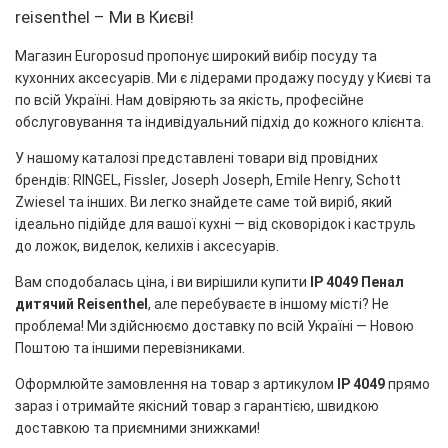
reisenthel – Ми в Києві!
Магазин Europosud пропонує широкий вибір посуду та
кухонних аксесуарів. Ми є лідерами продажу посуду у Києві та
по всій Україні. Нам довіряють за якість, професійне
обслуговування та індивідуальний підхід до кожного клієнта.
У нашому каталозі представлені товари від провідних
брендів: RINGEL, Fissler, Joseph Joseph, Emile Henry, Schott
Zwiesel та інших. Ви легко знайдете саме той виріб, який
ідеально підійде для вашої кухні — від сковорідок і каструль
до ложок, виделок, келихів і аксесуарів.
Вам сподобалась ціна, і ви вирішили купити
IP 4049 Пенал
дитячий Reisenthel
, але перебуваєте в іншому місті? Не
проблема! Ми здійснюємо доставку по всій Україні — Новою
Поштою та іншими перевізниками.
Оформлюйте замовлення на товар з артикулом
IP 4049
прямо
зараз і отримайте якісний товар з гарантією, швидкою
доставкою та приємними знижками!