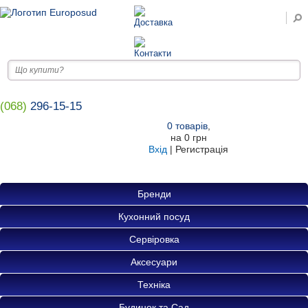
(068)
296-15-15
0
товарів
,
на
0 грн
Вхід
|
Регистрація
Бренди
Кухонний посуд
Сервіровка
Аксесуари
Техніка
Будинок та Сад