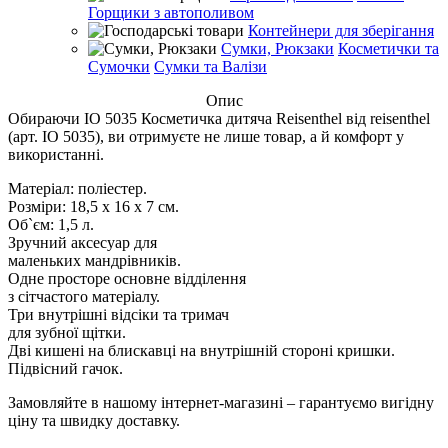
Горщики з автополивом
Контейнери для зберігання
Сумки, Рюкзаки
Косметички та
Сумочки
Сумки та Валізи
Опис
Обираючи IO 5035 Косметичка дитяча Reisenthel від reisenthel
(арт. IO 5035), ви отримуєте не лише товар, а й комфорт у
використанні.
Матеріал: поліестер.
Розміри: 18,5 х 16 х 7 см.
Об`єм: 1,5 л.
Зручний аксесуар для
маленьких мандрівників.
Одне просторе основне відділення
з сітчастого матеріалу.
Три внутрішні відсіки та тримач
для зубної щітки.
Дві кишені на блискавці на внутрішній стороні кришки.
Підвісний гачок.
Замовляйте в нашому інтернет-магазині – гарантуємо вигідну
ціну та швидку доставку.