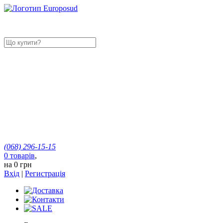
(068)
296-15-15
0
товарів
,
на
0 грн
Вхід
|
Регистрація