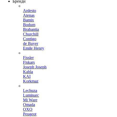
Бренди
Ardesto
Atenas
Bamix
Bodum
Brabantia
Churchill
Contigo
de Buyer
Emile Henry
Fissler
Fiskars
Joseph Joseph
Kahla
KAI
Korkmaz
Lechuza
Luminarc
Mi Ware
Omada
OXO
Peugeot