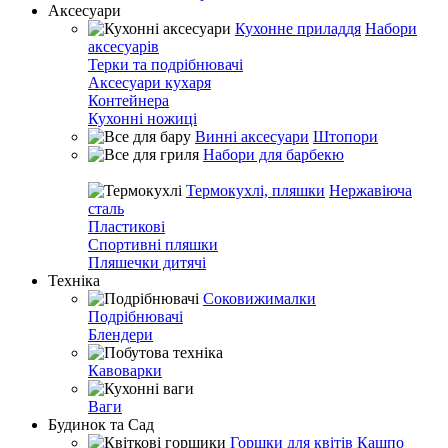
Аксесуари
Кухонне приладдя
Набори
аксесуарів
Терки та подрібнювачі
Аксесуари кухаря
Контейнера
Кухонні ножиці
Винні аксесуари
Штопори
Набори для барбекю
Термокухлі, пляшки
Нержавіюча
сталь
Пластикові
Спортивні пляшки
Пляшечки дитячі
Техніка
Соковижималки
Подрібнювачі
Блендери
Кавоварки
Ваги
Будинок та Сад
Горшки для квітів
Кашпо