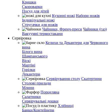
Кришки
Скороварки
Посуд для дітей
Кухонні ножі
Набори ножів
Індивідуальні ножі
Стругачки для ножів
Чайники, Френч-преси
Чайники (газ)
Вакуумні термостакани
Сервіровка
Келихи та Декантери для
Червоного
вина
Білого вина
Шампанського
Віскі
Мартіні
Горілки
Декантери
Сервірування столу
Скатертини
Столові прилади
Млини
Порцеляна
Салатники
Сервірувальні дошки
Хлібниці
Банки/Контейнери