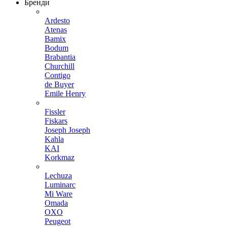
Бренди
Ardesto
Atenas
Bamix
Bodum
Brabantia
Churchill
Contigo
de Buyer
Emile Henry
Fissler
Fiskars
Joseph Joseph
Kahla
KAI
Korkmaz
Lechuza
Luminarc
Mi Ware
Omada
OXO
Peugeot