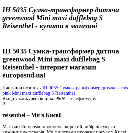
IH 5035 Сумка-трансформер дитяча
greenwood Mini maxi dufflebag S
Reisenthel - купити в магазині
IH 5035 Сумка-трансформер дитяча
greenwood Mini maxi dufflebag S
Reisenthel - інтернет магазин
europosud.ua!
Наступна позиція -
IH 3055 Сумка-трансформер дитяча cactus
pink Mini maxi dufflebag S Reisenthel
Якщо у конкурентів ціна:
980
₴ - телефонуйте.
0
reisenthel – Ми в Києві!
Магазин Europosud пропонує широкий вибір посуду та
кухонних аксесуарів. Ми є лідерами продажу посуду у Києві