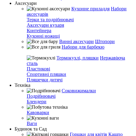
Аксесуари
Кухонне приладдя
Набори
аксесуарів
Терки та подрібнювачі
Аксесуари кухаря
Контейнера
Кухонні ножиці
Винні аксесуари
Штопори
Набори для барбекю
Термокухлі, пляшки
Нержавіюча
сталь
Пластикові
Спортивні пляшки
Пляшечки дитячі
Техніка
Соковижималки
Подрібнювачі
Блендери
Кавоварки
Ваги
Будинок та Сад
Горшки для квітів
Кашпо