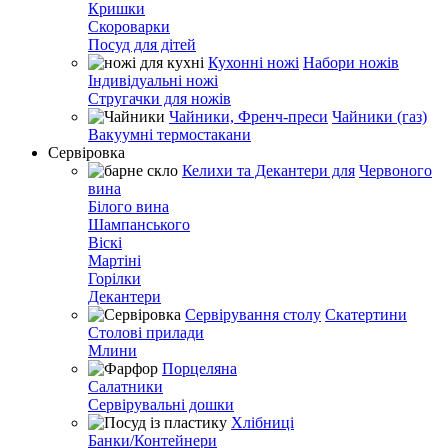
Кришки
Скороварки
Посуд для дітей
Кухонні ножі
Набори ножів
Індивідуальні ножі
Стругачки для ножів
Чайники, Френч-преси
Чайники (газ)
Вакуумні термостакани
Сервіровка
Келихи та Декантери для
Червоного
вина
Білого вина
Шампанського
Віскі
Мартіні
Горілки
Декантери
Сервірування столу
Скатертини
Столові прилади
Млини
Порцеляна
Салатники
Сервірувальні дошки
Хлібниці
Банки/Контейнери