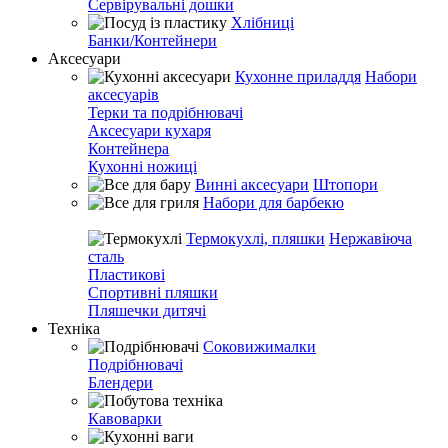
Сервірувальні дошки
Хлібниці
Банки/Контейнери
Аксесуари
Кухонне приладдя
Набори
аксесуарів
Терки та подрібнювачі
Аксесуари кухаря
Контейнера
Кухонні ножиці
Винні аксесуари
Штопори
Набори для барбекю
Термокухлі, пляшки
Нержавіюча
сталь
Пластикові
Спортивні пляшки
Пляшечки дитячі
Техніка
Соковижималки
Подрібнювачі
Блендери
Кавоварки