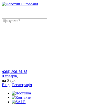
(068)
296-15-15
0
товарів
,
на
0 грн
Вхід
|
Регистрація