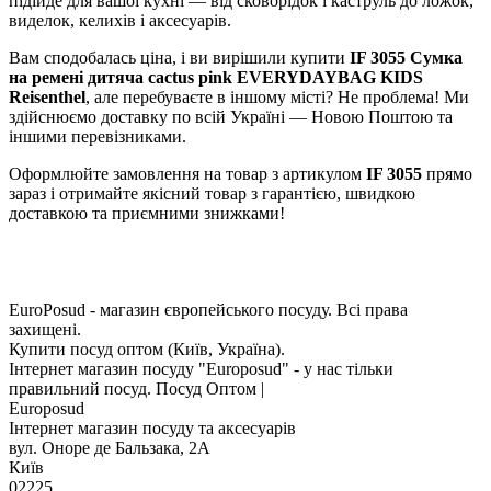
підійде для вашої кухні — від сковорідок і каструль до ложок,
виделок, келихів і аксесуарів.
Вам сподобалась ціна, і ви вирішили купити
IF 3055 Сумка
на ремені дитяча cactus pink EVERYDAYBAG KIDS
Reisenthel
, але перебуваєте в іншому місті? Не проблема! Ми
здійснюємо доставку по всій Україні — Новою Поштою та
іншими перевізниками.
Оформлюйте замовлення на товар з артикулом
IF 3055
прямо
зараз і отримайте якісний товар з гарантією, швидкою
доставкою та приємними знижками!
EuroPosud
- магазин європейського посуду. Всі права
захищені.
Купити посуд оптом (Київ, Україна).
Інтернет магазин посуду "Europosud" - у нас тільки
правильний посуд. Посуд Оптом |
Europosud
Інтернет магазин посуду та аксесуарів
вул. Оноре де Бальзака, 2А
Київ
02225