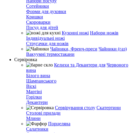
Набори посуду
Сотейники
Форми для духовки
Кришки
Скороварки
Посуд для дітей
Кухонні ножі
Набори ножів
Індивідуальні ножі
Стругачки для ножів
Чайники, Френч-преси
Чайники (газ)
Вакуумні термостакани
Сервіровка
Келихи та Декантери для
Червоного
вина
Білого вина
Шампанського
Віскі
Мартіні
Горілки
Декантери
Сервірування столу
Скатертини
Столові прилади
Млини
Порцеляна
Салатники