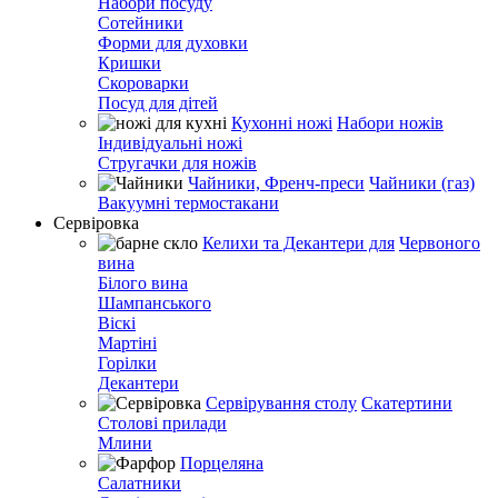
Набори посуду
Сотейники
Форми для духовки
Кришки
Скороварки
Посуд для дітей
Кухонні ножі
Набори ножів
Індивідуальні ножі
Стругачки для ножів
Чайники, Френч-преси
Чайники (газ)
Вакуумні термостакани
Сервіровка
Келихи та Декантери для
Червоного
вина
Білого вина
Шампанського
Віскі
Мартіні
Горілки
Декантери
Сервірування столу
Скатертини
Столові прилади
Млини
Порцеляна
Салатники