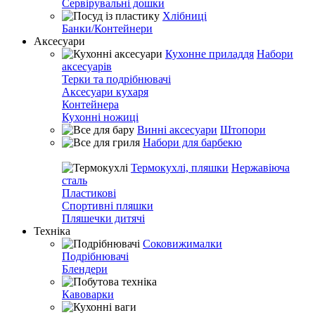
Сервірувальні дошки
Хлібниці
Банки/Контейнери
Аксесуари
Кухонне приладдя
Набори
аксесуарів
Терки та подрібнювачі
Аксесуари кухаря
Контейнера
Кухонні ножиці
Винні аксесуари
Штопори
Набори для барбекю
Термокухлі, пляшки
Нержавіюча
сталь
Пластикові
Спортивні пляшки
Пляшечки дитячі
Техніка
Соковижималки
Подрібнювачі
Блендери
Кавоварки