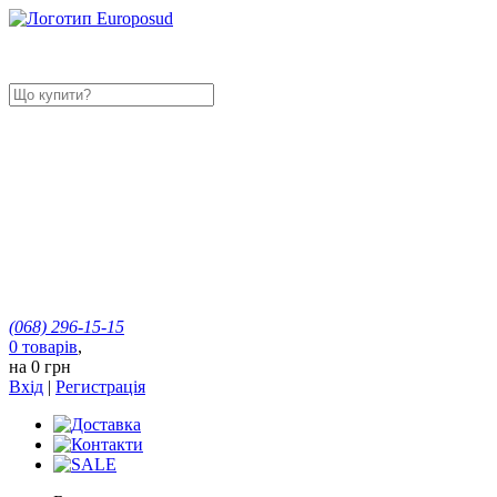
(068)
296-15-15
0
товарів
,
на
0 грн
Вхід
|
Регистрація