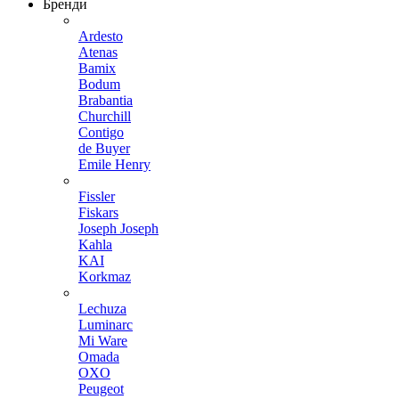
Бренди
Ardesto
Atenas
Bamix
Bodum
Brabantia
Churchill
Contigo
de Buyer
Emile Henry
Fissler
Fiskars
Joseph Joseph
Kahla
KAI
Korkmaz
Lechuza
Luminarc
Mi Ware
Omada
OXO
Peugeot