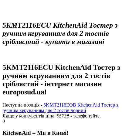
5KMT2116ЕCU KitchenAid Тостер з
ручним керуванням для 2 тостів
сріблястий - купити в магазині
5KMT2116ЕCU KitchenAid Тостер з
ручним керуванням для 2 тостів
сріблястий - інтернет магазин
europosud.ua!
Наступна позиція -
5KMT2116ЕOB KitchenAid Тостер з
ручним керуванням для 2 тостів чорний
Якщо у конкурентів ціна:
9573
₴ - телефонуйте.
0
KitchenAid – Ми в Києві!