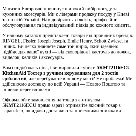
Магазин Europosud пропонує широкий вибір посуду та
кухонних аксесуарів. Ми є лідерами продажу посуду у Києві
та по всій Україні. Нам довіряють за якість, професійне
обслуговування та індивідуальний підхід до кожного клієнта.
У нашому каталозі представлені товари від провідних брендів:
RINGEL, Fissler, Joseph Joseph, Emile Henry, Schott Zwiesel та
інших. Ви легко знайдете саме той виріб, який ідеально
підійде для вашої кухні — від сковорідок і каструль до ложок,
виделок, келихів і аксесуарів.
Вам сподобалась ціна, і ви вирішили купити
5KMT2116ЕCU
KitchenAid Тостер з ручним керуванням для 2 тостів
сріблястий
, але перебуваєте в іншому місті? Не проблема! Ми
здійснюємо доставку по всій Україні — Новою Поштою та
іншими перевізниками.
Оформлюйте замовлення на товар з артикулом
5KMT2116ЕCU
прямо зараз і отримайте якісний товар з
гарантією, швидкою доставкою та приємними знижками!