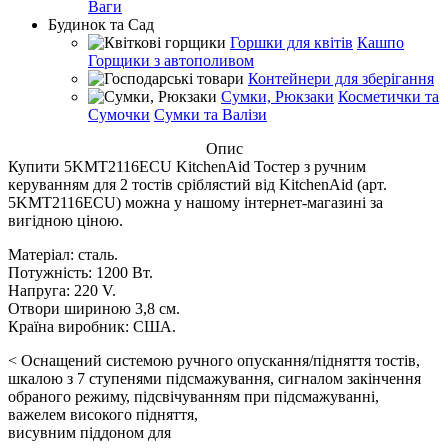
Ваги
Будинок та Сад
Горшки для квітів
Кашпо
Горщики з автополивом
Контейнери для зберігання
Сумки, Рюкзаки
Косметички та
Сумочки
Сумки та Валізи
Опис
Купити 5KMT2116ЕCU KitchenAid Тостер з ручним
керуванням для 2 тостів сріблястий від KitchenAid (арт.
5KMT2116ЕCU) можна у нашому інтернет-магазині за
вигідною ціною.
Матеріал: сталь.
Потужність: 1200 Вт.
Напруга: 220 V.
Отвори шириною 3,8 см.
Країна виробник: США.
< Оснащений системою ручного опускання/підняття тостів,
шкалою з 7 ступенями підсмажування, сигналом закінчення
обраного режиму, підсвічуванням при підсмажуванні,
важелем високого підняття,
висувним піддоном для