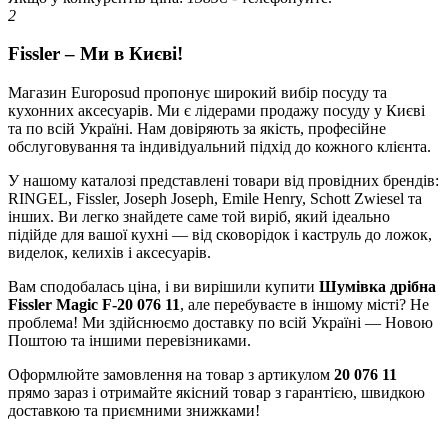
2
Fissler – Ми в Києві!
Магазин Europosud пропонує широкий вибір посуду та
кухонних аксесуарів. Ми є лідерами продажу посуду у Києві
та по всій Україні. Нам довіряють за якість, професійне
обслуговування та індивідуальний підхід до кожного клієнта.
У нашому каталозі представлені товари від провідних брендів:
RINGEL, Fissler, Joseph Joseph, Emile Henry, Schott Zwiesel та
інших. Ви легко знайдете саме той виріб, який ідеально
підійде для вашої кухні — від сковорідок і каструль до ложок,
виделок, келихів і аксесуарів.
Вам сподобалась ціна, і ви вирішили купити
Шумівка дрібна
Fissler Magic F-20 076 11
, але перебуваєте в іншому місті? Не
проблема! Ми здійснюємо доставку по всій Україні — Новою
Поштою та іншими перевізниками.
Оформлюйте замовлення на товар з артикулом
20 076 11
прямо зараз і отримайте якісний товар з гарантією, швидкою
доставкою та приємними знижками!