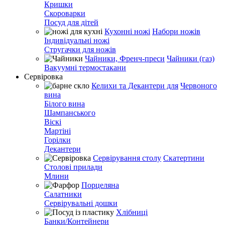
Кришки
Скороварки
Посуд для дітей
Кухонні ножі
Набори ножів
Індивідуальні ножі
Стругачки для ножів
Чайники, Френч-преси
Чайники (газ)
Вакуумні термостакани
Сервіровка
Келихи та Декантери для
Червоного
вина
Білого вина
Шампанського
Віскі
Мартіні
Горілки
Декантери
Сервірування столу
Скатертини
Столові прилади
Млини
Порцеляна
Салатники
Сервірувальні дошки
Хлібниці
Банки/Контейнери