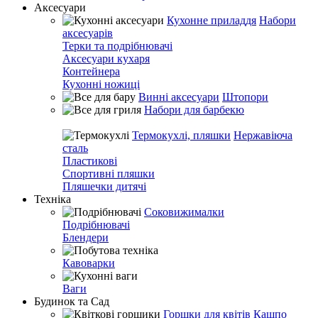
Аксесуари
Кухонне приладдя
Набори
аксесуарів
Терки та подрібнювачі
Аксесуари кухаря
Контейнера
Кухонні ножиці
Винні аксесуари
Штопори
Набори для барбекю
Термокухлі, пляшки
Нержавіюча
сталь
Пластикові
Спортивні пляшки
Пляшечки дитячі
Техніка
Соковижималки
Подрібнювачі
Блендери
Кавоварки
Ваги
Будинок та Сад
Горшки для квітів
Кашпо