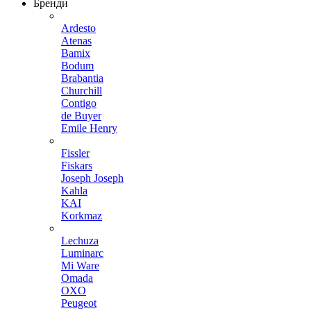
Бренди
Ardesto
Atenas
Bamix
Bodum
Brabantia
Churchill
Contigo
de Buyer
Emile Henry
Fissler
Fiskars
Joseph Joseph
Kahla
KAI
Korkmaz
Lechuza
Luminarc
Mi Ware
Omada
OXO
Peugeot