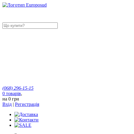
(068)
296-15-15
0
товарів
,
на
0 грн
Вхід
|
Регистрація