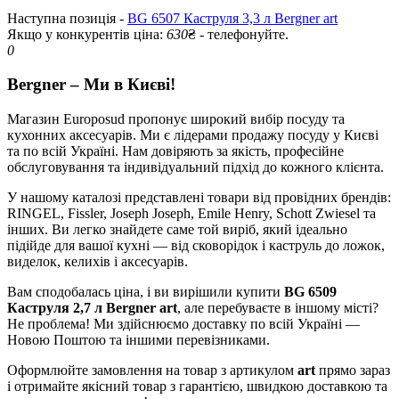
Наступна позиція -
BG 6507 Каструля 3,3 л Bergner art
Якщо у конкурентів ціна:
630
₴ - телефонуйте.
0
Bergner – Ми в Києві!
Магазин Europosud пропонує широкий вибір посуду та
кухонних аксесуарів. Ми є лідерами продажу посуду у Києві
та по всій Україні. Нам довіряють за якість, професійне
обслуговування та індивідуальний підхід до кожного клієнта.
У нашому каталозі представлені товари від провідних брендів:
RINGEL, Fissler, Joseph Joseph, Emile Henry, Schott Zwiesel та
інших. Ви легко знайдете саме той виріб, який ідеально
підійде для вашої кухні — від сковорідок і каструль до ложок,
виделок, келихів і аксесуарів.
Вам сподобалась ціна, і ви вирішили купити
BG 6509
Каструля 2,7 л Bergner art
, але перебуваєте в іншому місті?
Не проблема! Ми здійснюємо доставку по всій Україні —
Новою Поштою та іншими перевізниками.
Оформлюйте замовлення на товар з артикулом
art
прямо зараз
і отримайте якісний товар з гарантією, швидкою доставкою та