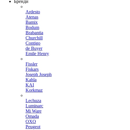
Бренди
Ardesto
Atenas
Bamix
Bodum
Brabantia
Churchill
Contigo
de Buyer
Emile Henry
Fissler
Fiskars
Joseph Joseph
Kahla
KAI
Korkmaz
Lechuza
Luminarc
Mi Ware
Omada
OXO
Peugeot