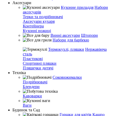
Аксесуари
Кухонне приладдя
Набори
аксесуарів
Терки та подрібнювачі
Аксесуари кухаря
Контейнера
Кухонні ножиці
Винні аксесуари
Штопори
Набори для барбекю
Термокухлі, пляшки
Нержавіюча
сталь
Пластикові
Спортивні пляшки
Пляшечки дитячі
Техніка
Соковижималки
Подрібнювачі
Блендери
Кавоварки
Ваги
Будинок та Сад
Горшки для квітів
Кашпо