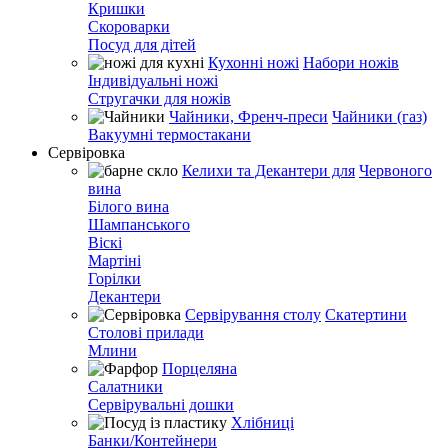
Кришки
Скороварки
Посуд для дітей
Кухонні ножі
Набори ножів
Індивідуальні ножі
Стругачки для ножів
Чайники, Френч-преси
Чайники (газ)
Вакуумні термостакани
Сервіровка
Келихи та Декантери для
Червоного
вина
Білого вина
Шампанського
Віскі
Мартіні
Горілки
Декантери
Сервірування столу
Скатертини
Столові прилади
Млини
Порцеляна
Салатники
Сервірувальні дошки
Хлібниці
Банки/Контейнери