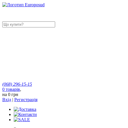
(068)
296-15-15
0
товарів
,
на
0 грн
Вхід
|
Регистрація