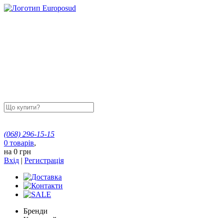
(068)
296-15-15
0
товарів
,
на
0 грн
Вхід
|
Регистрація
Бренди