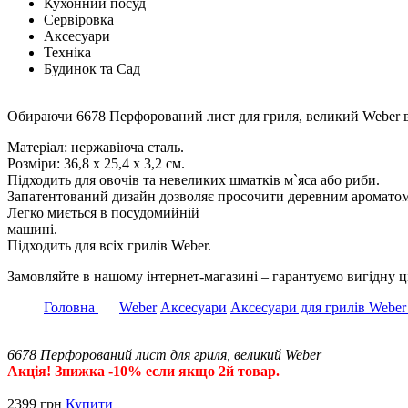
Кухонний посуд
Сервіровка
Аксесуари
Техніка
Будинок та Сад
Обираючи 6678 Перфорований лист для гриля, великий Weber від
Матеріал: нержавіюча сталь.
Розміри: 36,8 х 25,4 х 3,2 см.
Підходить для овочів та невеликих шматків м`яса або риби.
Запатентований дизайн дозволяє просочити деревним ароматом
Легко миється в посудомийній
машині.
Підходить для всіх грилів Weber.
Замовляйте в нашому інтернет-магазині – гарантуємо вигідну ц
Головна
Weber
Аксесуари
Аксесуари для грилів Weber
6678 Перфорований лист для гриля, великий Weber
Акція! Знижка -10% если якщо 2й товар.
2399
грн
Купити