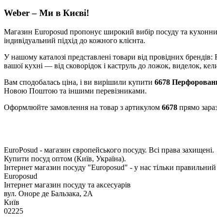
Weber – Ми в Києві!
Магазин Europosud пропонує широкий вибір посуду та кухонних 
індивідуальний підхід до кожного клієнта.
У нашому каталозі представлені товари від провідних брендів: RI
вашої кухні — від сковорідок і каструль до ложок, виделок, кели
Вам сподобалась ціна, і ви вирішили купити
6678 Перфоровани
Новою Поштою та іншими перевізниками.
Оформлюйте замовлення на товар з артикулом
6678
прямо зараз
EuroPosud
- магазин європейського посуду. Всі права захищені.
Купити посуд оптом (Київ, Україна).
Інтернет магазин посуду "Europosud" - у нас тільки правильний
Europosud
Інтернет магазин посуду та аксесуарів
вул. Оноре де Бальзака, 2А
Київ
02225