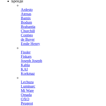
Бренди
Ardesto
Atenas
Bamix
Bodum
Brabantia
Churchill
Contigo
de Buyer
Emile Henry
Fissler
Fiskars
Joseph Joseph
Kahla
KAI
Korkmaz
Lechuza
Luminarc
Mi Ware
Omada
OXO
Peugeot