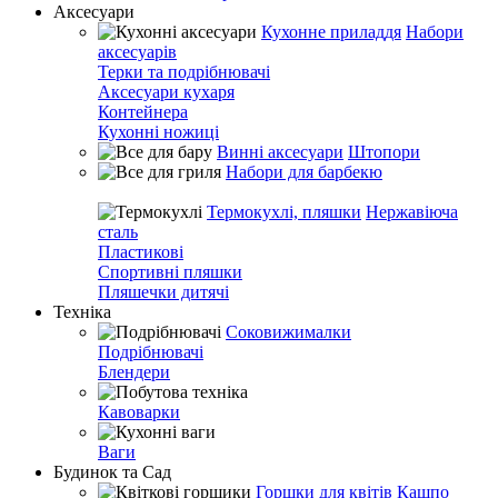
Аксесуари
Кухонне приладдя
Набори
аксесуарів
Терки та подрібнювачі
Аксесуари кухаря
Контейнера
Кухонні ножиці
Винні аксесуари
Штопори
Набори для барбекю
Термокухлі, пляшки
Нержавіюча
сталь
Пластикові
Спортивні пляшки
Пляшечки дитячі
Техніка
Соковижималки
Подрібнювачі
Блендери
Кавоварки
Ваги
Будинок та Сад
Горшки для квітів
Кашпо