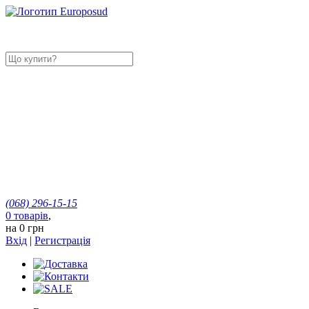
(068)
296-15-15
0
товарів
,
на
0 грн
Вхід
|
Регистрація