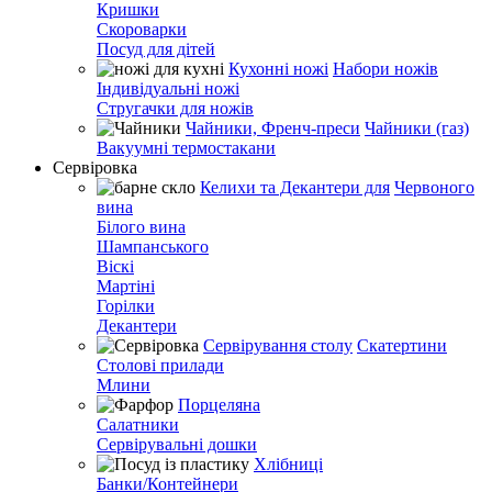
Кришки
Скороварки
Посуд для дітей
Кухонні ножі
Набори ножів
Індивідуальні ножі
Стругачки для ножів
Чайники, Френч-преси
Чайники (газ)
Вакуумні термостакани
Сервіровка
Келихи та Декантери для
Червоного
вина
Білого вина
Шампанського
Віскі
Мартіні
Горілки
Декантери
Сервірування столу
Скатертини
Столові прилади
Млини
Порцеляна
Салатники
Сервірувальні дошки
Хлібниці
Банки/Контейнери