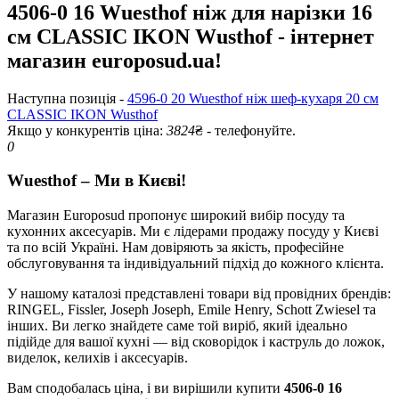
4506-0 16 Wuesthof ніж для нарізки 16
см CLASSIC IKON Wusthof - інтернет
магазин europosud.ua!
Наступна позиція -
4596-0 20 Wuesthof ніж шеф-кухаря 20 см
CLASSIC IKON Wusthof
Якщо у конкурентів ціна:
3824
₴ - телефонуйте.
0
Wuesthof – Ми в Києві!
Магазин Europosud пропонує широкий вибір посуду та
кухонних аксесуарів. Ми є лідерами продажу посуду у Києві
та по всій Україні. Нам довіряють за якість, професійне
обслуговування та індивідуальний підхід до кожного клієнта.
У нашому каталозі представлені товари від провідних брендів:
RINGEL, Fissler, Joseph Joseph, Emile Henry, Schott Zwiesel та
інших. Ви легко знайдете саме той виріб, який ідеально
підійде для вашої кухні — від сковорідок і каструль до ложок,
виделок, келихів і аксесуарів.
Вам сподобалась ціна, і ви вирішили купити
4506-0 16