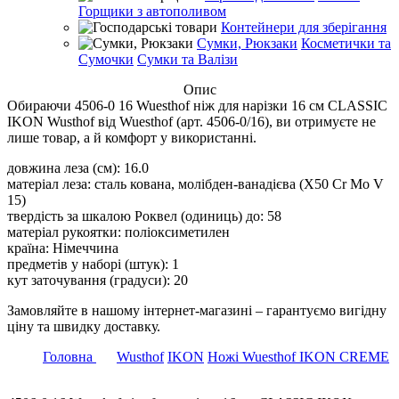
Горщики з автополивом
Контейнери для зберігання
Сумки, Рюкзаки
Косметички та
Сумочки
Сумки та Валізи
Опис
Обираючи 4506-0 16 Wuesthof ніж для нарізки 16 см CLASSIC
IKON Wusthof від Wuesthof (арт. 4506-0/16), ви отримуєте не
лише товар, а й комфорт у використанні.
довжина леза (см): 16.0
матеріал леза: сталь кована, молібден-ванадієва (X50 Cr Mo V
15)
твердість за шкалою Роквел (одиниць) до: 58
матеріал рукоятки: поліоксиметилен
країна: Німеччина
предметів у наборі (штук): 1
кут заточування (градуси): 20
Замовляйте в нашому інтернет-магазині – гарантуємо вигідну
ціну та швидку доставку.
Головна
Wusthof
IKON
Ножі Wuesthof IKON CREME