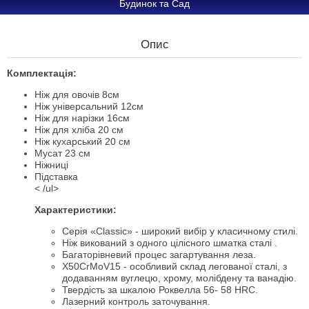
Будинок та Сад
Опис
Комплектація:
Ніж для овочів 8см
Ніж універсальний 12см
Ніж для нарізки 16см
Ніж для хліба 20 см
Ніж кухарський 20 см
Мусат 23 см
Ніжниці
Підставка
< /ul>
Характеристики:
Серія «Classic» - широкий вибір у класичному стилі.
Ніж викований з одного цілісного шматка сталі .
Багаторівневий процес загартування леза.
X50CrMoV15 - особливий склад легованої сталі, з
додаванням вуглецю, хрому, молібдену та ванадію.
Твердість за шкалою Роквелла 56- 58 HRC.
Лазерний контроль заточування.