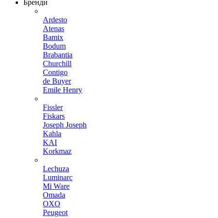
Бренди
Ardesto
Atenas
Bamix
Bodum
Brabantia
Churchill
Contigo
de Buyer
Emile Henry
Fissler
Fiskars
Joseph Joseph
Kahla
KAI
Korkmaz
Lechuza
Luminarc
Mi Ware
Omada
OXO
Peugeot