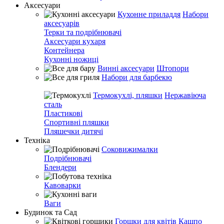
Аксесуари
Кухонне приладдя
Набори
аксесуарів
Терки та подрібнювачі
Аксесуари кухаря
Контейнера
Кухонні ножиці
Винні аксесуари
Штопори
Набори для барбекю
Термокухлі, пляшки
Нержавіюча
сталь
Пластикові
Спортивні пляшки
Пляшечки дитячі
Техніка
Соковижималки
Подрібнювачі
Блендери
Кавоварки
Ваги
Будинок та Сад
Горшки для квітів
Кашпо