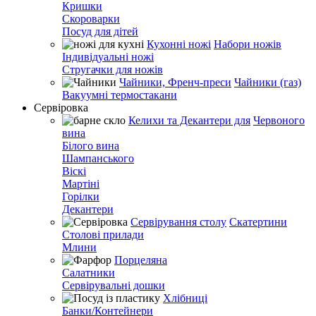
Кришки
Скороварки
Посуд для дітей
Кухонні ножі
Набори ножів
Індивідуальні ножі
Стругачки для ножів
Чайники, Френч-преси
Чайники (газ)
Вакуумні термостакани
Сервіровка
Келихи та Декантери для
Червоного
вина
Білого вина
Шампанського
Віскі
Мартіні
Горілки
Декантери
Сервірування столу
Скатертини
Столові прилади
Млини
Порцеляна
Салатники
Сервірувальні дошки
Хлібниці
Банки/Контейнери