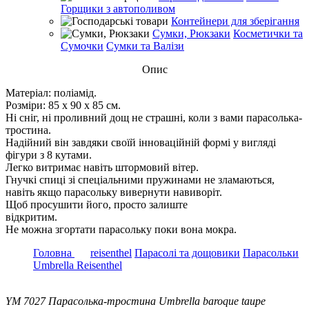
Горщики з автополивом
Контейнери для зберігання
Сумки, Рюкзаки
Косметички та
Сумочки
Сумки та Валізи
Опис
Матеріал: поліамід.
Розміри: 85 x 90 x 85 см.
Ні сніг, ні проливний дощ не страшні, коли з вами парасолька-
тростина.
Надійний він завдяки своїй інноваційній формі у вигляді
фігури з 8 кутами.
Легко витримає навіть штормовий вітер.
Гнучкі спиці зі спеціальними пружинами не зламаються,
навіть якщо парасольку вивернути навиворіт.
Щоб просушити його, просто залиште
відкритим.
Не можна згортати парасольку поки вона мокра.
Головна
reisenthel
Парасолі та дощовики
Парасольки
Umbrella Reisenthel
YM 7027 Парасолька-тростина Umbrella baroque taupe