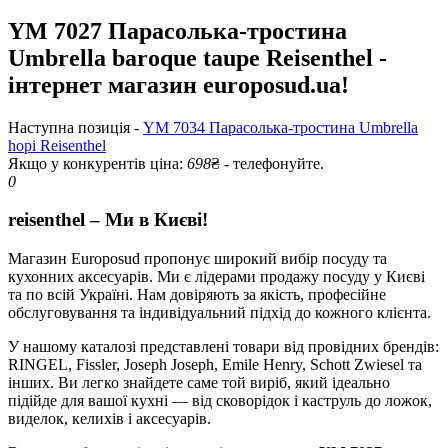
YM 7027 Парасолька-тростина
Umbrella baroque taupe Reisenthel -
інтернет магазин europosud.ua!
Наступна позиція -
YM 7034 Парасолька-тростина Umbrella
hopi Reisenthel
Якщо у конкурентів ціна:
698
₴ - телефонуйте.
0
reisenthel – Ми в Києві!
Магазин Europosud пропонує широкий вибір посуду та
кухонних аксесуарів. Ми є лідерами продажу посуду у Києві
та по всій Україні. Нам довіряють за якість, професійне
обслуговування та індивідуальний підхід до кожного клієнта.
У нашому каталозі представлені товари від провідних брендів:
RINGEL, Fissler, Joseph Joseph, Emile Henry, Schott Zwiesel та
інших. Ви легко знайдете саме той виріб, який ідеально
підійде для вашої кухні — від сковорідок і каструль до ложок,
виделок, келихів і аксесуарів.