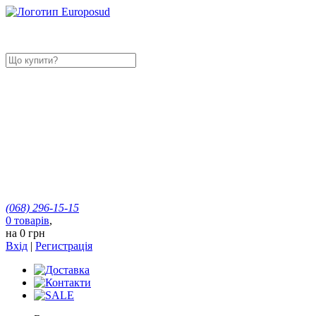
(068)
296-15-15
0
товарів
,
на
0 грн
Вхід
|
Регистрація