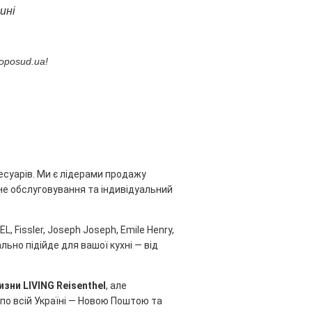
ині
oposud.ua!
есуарів. Ми є лідерами продажу
ійне обслуговування та індивідуальний
, Fissler, Joseph Joseph, Emile Henry,
льно підійде для вашої кухні — від
изни LIVING Reisenthel
, але
по всій Україні — Новою Поштою та