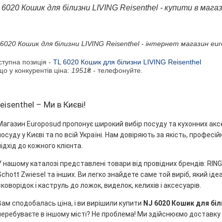
 6020 Кошик для білизни LIVING Reisenthel - купити в магаз
 6020 Кошик для білизни LIVING Reisenthel - інтернет магазин eur
ступна позиція -
TL 6020 Кошик для білизни LIVING Reisenthel
о у конкурентів ціна:
1951
₴ - телефонуйте.
reisenthel – Ми в Києві!
Магазин Europosud пропонує широкий вибір посуду та кухонних акс
посуду у Києві та по всій Україні. Нам довіряють за якість, профес
підхід до кожного клієнта.
У нашому каталозі представлені товари від провідних брендів: RINGEL
Schott Zwiesel та інших. Ви легко знайдете саме той виріб, який ідеа
сковорідок і каструль до ложок, виделок, келихів і аксесуарів.
Вам сподобалась ціна, і ви вирішили купити
NJ 6020 Кошик для біл
перебуваєте в іншому місті? Не проблема! Ми здійснюємо доставку 