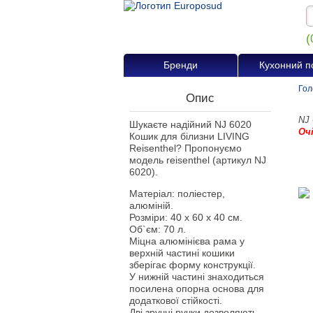
(
Бренди
Кухонний п
Гол
Опис
NJ 
Шукаєте надійний NJ 6020
Оч
Кошик для білизни LIVING
Reisenthel? Пропонуємо
модель reisenthel (артикул NJ
6020).
Матеріал: поліестер,
алюміній.
Розміри: 40 х 60 х 40 см.
Об`єм: 70 л.
Міцна алюмінієва рама у
верхній частині кошики
зберігає форму конструкції.
У нижній частині знаходиться
посилена опорна основа для
додаткової стійкості.
Дві зручні ручки дозволяють