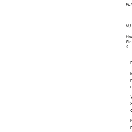
NJ
NJ
На
Якщ
0