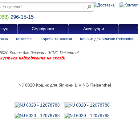
068)
296-15-15
осуд
Сервіровка
Аксесуари
овна
reisenthel
Короби та кошики
Кошики для білизни Reisenthel
6020 Кошик для білизни LIVING Reisenthel
ікується надходження на склад!