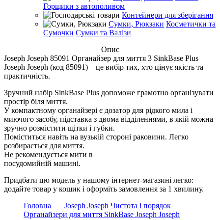
Горщики з автополивом
Контейнери для зберігання
Сумки, Рюкзаки
Косметички та
Сумочки
Сумки та Валізи
Опис
Joseph Joseph 85091 Органайзер для миття 3 SinkBase Plus
Joseph Joseph (код 85091) – це вибір тих, хто цінує якість та
практичність.
Зручний набір SinkBase Plus допоможе грамотно організувати
простір біля миття.
У компактному органайзері є дозатор для рідкого мила і
миючого засобу, підставка з двома відділеннями, в якій можна
зручно розмістити щітки і губки.
Поміститься навіть на вузькій стороні раковини. Легко
розбирається для миття.
Не рекомендується мити в
посудомийній машині.
Придбати цю модель у нашому інтернет-магазині легко:
додайте товар у кошик і оформіть замовлення за 1 хвилину.
Головна
Joseph Joseph
Чистота і порядок
Органайзери для миття SinkBase Joseph Joseph