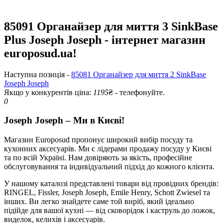
85091 Органайзер для миття 3 SinkBase
Plus Joseph Joseph - інтернет магазин
europosud.ua!
Наступна позиція -
85081 Органайзер для миття 2 SinkBase
Joseph Joseph
Якщо у конкурентів ціна:
1195
₴ - телефонуйте.
0
Joseph Joseph – Ми в Києві!
Магазин Europosud пропонує широкий вибір посуду та
кухонних аксесуарів. Ми є лідерами продажу посуду у Києві
та по всій Україні. Нам довіряють за якість, професійне
обслуговування та індивідуальний підхід до кожного клієнта.
У нашому каталозі представлені товари від провідних брендів:
RINGEL, Fissler, Joseph Joseph, Emile Henry, Schott Zwiesel та
інших. Ви легко знайдете саме той виріб, який ідеально
підійде для вашої кухні — від сковорідок і каструль до ложок,
виделок, келихів і аксесуарів.