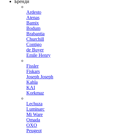
Бренди
Ardesto
Atenas
Bamix
Bodum
Brabantia
Churchill
Contigo
de Buyer
Emile Henry
Fissler
Fiskars
Joseph Joseph
Kahla
KAI
Korkmaz
Lechuza
Luminarc
Mi Ware
Omada
OXO
Peugeot