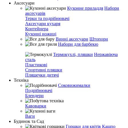
Аксесуари
Кухонне приладдя
Набори
аксесуарів
Терки та подрібнювачі
Аксесуари кухаря
Контейнера
Кухонні ножиці
Винні аксесуари
Штопори
Набори для барбекю
Термокухлі, пляшки
Нержавіюча
сталь
Пластикові
Спортивні пляшки
Пляшечки дитячі
Техніка
Соковижималки
Подрібнювачі
Блендери
Кавоварки
Ваги
Будинок та Сад
Горшки для квітів
Кашпо