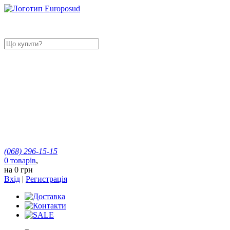
(068)
296-15-15
0
товарів
,
на
0 грн
Вхід
|
Регистрація