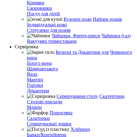
Кришки
Скороварки
Посуд для дітей
Кухонні ножі
Набори ножів
Індивідуальні ножі
Стругачки для ножів
Чайники, Френч-преси
Чайники (газ)
Вакуумні термостакани
Сервіровка
Келихи та Декантери для
Червоного
вина
Білого вина
Шампанського
Віскі
Мартіні
Горілки
Декантери
Сервірування столу
Скатертини
Столові прилади
Млини
Порцеляна
Салатники
Сервірувальні дошки
Хлібниці
Банки/Контейнери