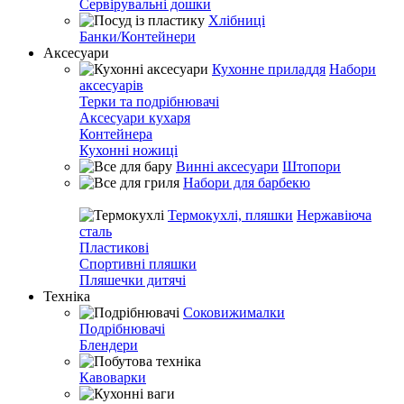
Сервірувальні дошки
Хлібниці
Банки/Контейнери
Аксесуари
Кухонне приладдя
Набори
аксесуарів
Терки та подрібнювачі
Аксесуари кухаря
Контейнера
Кухонні ножиці
Винні аксесуари
Штопори
Набори для барбекю
Термокухлі, пляшки
Нержавіюча
сталь
Пластикові
Спортивні пляшки
Пляшечки дитячі
Техніка
Соковижималки
Подрібнювачі
Блендери
Кавоварки