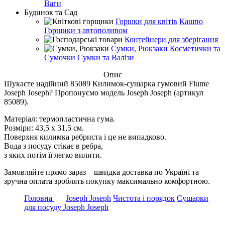
Ваги
Будинок та Сад
Горшки для квітів
Кашпо
Горщики з автополивом
Контейнери для зберігання
Сумки, Рюкзаки
Косметички та
Сумочки
Сумки та Валізи
Опис
Шукаєте надійний 85089 Килимок-сушарка гумовий Flume
Joseph Joseph? Пропонуємо модель Joseph Joseph (артикул
85089).
Матеріал: термопластична гума.
Розміри: 43,5 х 31,5 см.
Поверхня килимка ребриста і це не випадково.
Вода з посуду стікає в ребра,
з яких потім її легко вилити.
Замовляйте прямо зараз – швидка доставка по Україні та
зручна оплата зроблять покупку максимально комфортною.
Головна
Joseph Joseph
Чистота і порядок
Сушарки
для посуду Joseph Joseph