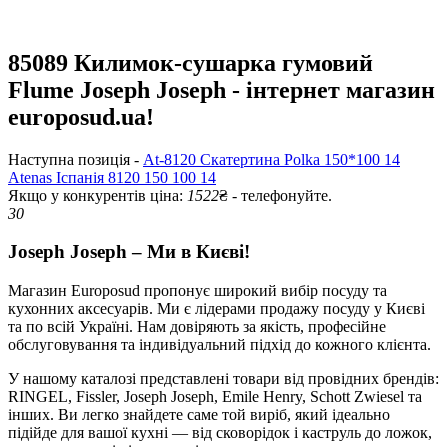
85089 Килимок-сушарка гумовий
Flume Joseph Joseph - інтернет магазин
europosud.ua!
Наступна позиція -
At-8120 Скатертина Polka 150*100 14
Atenas Іспанія 8120 150 100 14
Якщо у конкурентів ціна:
1522
₴ - телефонуйте.
30
Joseph Joseph – Ми в Києві!
Магазин Europosud пропонує широкий вибір посуду та
кухонних аксесуарів. Ми є лідерами продажу посуду у Києві
та по всій Україні. Нам довіряють за якість, професійне
обслуговування та індивідуальний підхід до кожного клієнта.
У нашому каталозі представлені товари від провідних брендів:
RINGEL, Fissler, Joseph Joseph, Emile Henry, Schott Zwiesel та
інших. Ви легко знайдете саме той виріб, який ідеально
підійде для вашої кухні — від сковорідок і каструль до ложок,