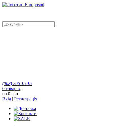
(068)
296-15-15
0
товарів
,
на
0 грн
Вхід
|
Регистрація