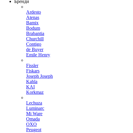
Бренди
Ardesto
Atenas
Bamix
Bodum
Brabantia
Churchill
Contigo
de Buyer
Emile Henry
Fissler
Fiskars
Joseph Joseph
Kahla
KAI
Korkmaz
Lechuza
Luminarc
Mi Ware
Omada
OXO
Peugeot