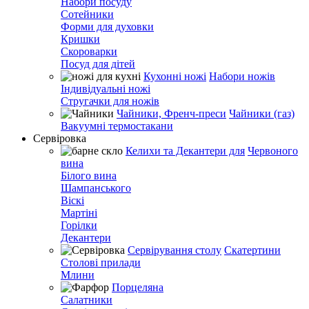
Набори посуду
Сотейники
Форми для духовки
Кришки
Скороварки
Посуд для дітей
Кухонні ножі
Набори ножів
Індивідуальні ножі
Стругачки для ножів
Чайники, Френч-преси
Чайники (газ)
Вакуумні термостакани
Сервіровка
Келихи та Декантери для
Червоного
вина
Білого вина
Шампанського
Віскі
Мартіні
Горілки
Декантери
Сервірування столу
Скатертини
Столові прилади
Млини
Порцеляна
Салатники