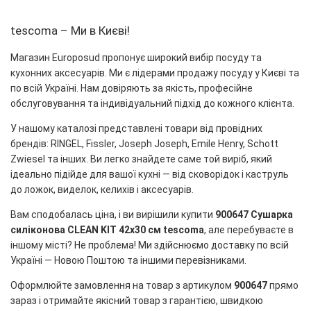
tescoma – Ми в Києві!
Магазин Europosud пропонує широкий вибір посуду та
кухонних аксесуарів. Ми є лідерами продажу посуду у Києві та
по всій Україні. Нам довіряють за якість, професійне
обслуговування та індивідуальний підхід до кожного клієнта.
У нашому каталозі представлені товари від провідних
брендів: RINGEL, Fissler, Joseph Joseph, Emile Henry, Schott
Zwiesel та інших. Ви легко знайдете саме той виріб, який
ідеально підійде для вашої кухні — від сковорідок і каструль
до ложок, виделок, келихів і аксесуарів.
Вам сподобалась ціна, і ви вирішили купити
900647 Сушарка
силіконова CLEAN KIT 42x30 см tescoma
, але перебуваєте в
іншому місті? Не проблема! Ми здійснюємо доставку по всій
Україні — Новою Поштою та іншими перевізниками.
Оформлюйте замовлення на товар з артикулом
900647
прямо
зараз і отримайте якісний товар з гарантією, швидкою