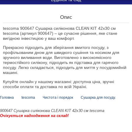
Опис
tescoma 900647 Сушарка силіконова CLEAN KIT 42x30 см
tescoma (артикул 900647) – це сучасне рішення, яке стане
вигідною інвестицією у ваш комфорт.
Прекрасно підходить для зберігання вмитого посуду, з
профільованим дном для швидкого сушіння та носиком для
зручного виливання води. Виготовлено з високоякісного
термостійкого силікону, підходить як підставка для гарячого
посуду. Легко складається, підходить для миття у посудомийній
машині.
Купуйте онлайн у нашому магазині: доступна ціна, зручні
способи оплати та доставка по всій Україні.
Головна
tescoma
Чистота і порядок
Сушарка для посуду.
900647 Сушарка силіконова CLEAN KIT 42x30 см tescoma
Очікується надходження на склад!