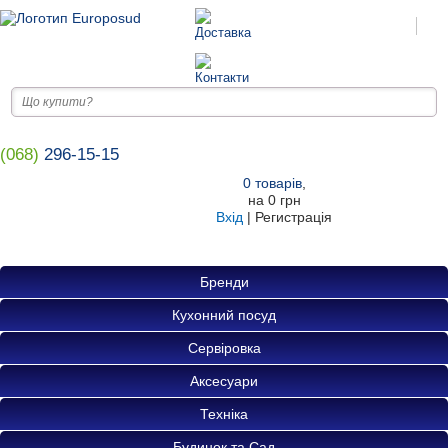
(068)
296-15-15
0
товарів
,
на
0 грн
Вхід
|
Регистрація
Бренди
Кухонний посуд
Сервіровка
Аксесуари
Техніка
Будинок та Сад