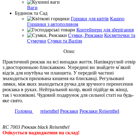
Ваги
Будинок та Сад
Горшки для квітів
Кашпо
Горщики з автополивом
Контейнери для зберігання
Сумки, Рюкзаки
Косметички та
Сумочки
Сумки та Валізи
Опис
Практичний рюкзак на всі випадки життя. Напівкруглий отвір
з двосторонньою блискавкою. Усередині ви знайдете м`який
відсік для ноутбука чи планшета. У передній частині
знаходиться прихована кишеня на блискавці. Регульовані
лямки, між яких знаходиться ручка для зручного перенесення
рюкзака в руках. Нейтральний колір, який підійде як жінці,
так і чоловікові. Чудовий подарунок для сильної статі на будь-
яке свято.
Головна
reisenthel
Рюкзаки
Рюкзаки Reisenthel
RC 7003 Рюкзак black Reisenthel
Очікується надходження на склад!