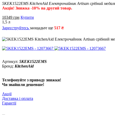
5KEK1522EMS KitchenAid Електрочайник Artisan срібний медал
Акція! Знижка -10% на другий товар.
10349
грн
Купити
1,5 л
Зареєструйтесь
заощадьте ще
517 ₴
Артикул:
5KEK1522EMS
Бренд:
KitchenAid
Телефонуйте з приводу знижки!
Чи знайшли дешевше!
Акції
Доставка і оплата
Гарантії