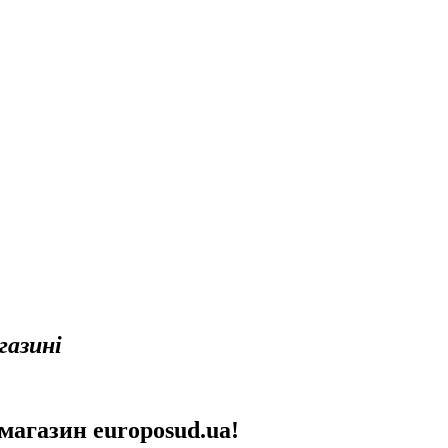
газині
магазин europosud.ua!