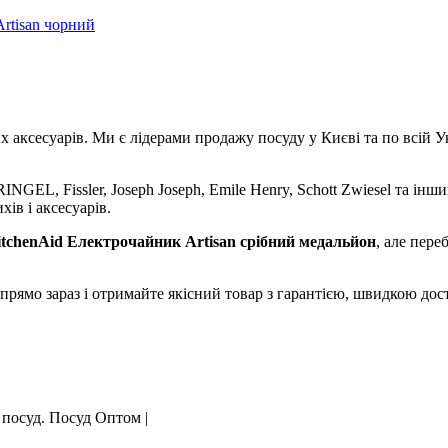
rtisan чорний
аксесуарів. Ми є лідерами продажу посуду у Києві та по всій Укр
NGEL, Fissler, Joseph Joseph, Emile Henry, Schott Zwiesel та інши
хів і аксесуарів.
chenAid Електрочайник Artisan срібний медальйон
, але пер
прямо зараз і отримайте якісний товар з гарантією, швидкою д
 посуд. Посуд Оптом |