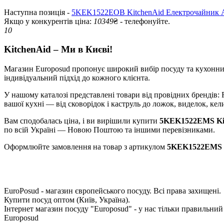
Наступна позиція -
5KEK1522EOB KitchenAid Електрочайник A
Якщо у конкурентів ціна:
10349
₴ - телефонуйте.
10
KitchenAid – Ми в Києві!
Магазин Europosud пропонує широкий вибір посуду та кухонних 
індивідуальний підхід до кожного клієнта.
У нашому каталозі представлені товари від провідних брендів: RI
вашої кухні — від сковорідок і каструль до ложок, виделок, кели
Вам сподобалась ціна, і ви вирішили купити
5KEK1522EMS Kit
по всій Україні — Новою Поштою та іншими перевізниками.
Оформлюйте замовлення на товар з артикулом
5KEK1522EMS
EuroPosud
- магазин європейського посуду. Всі права захищені.
Купити посуд оптом (Київ, Україна).
Інтернет магазин посуду "Europosud" - у нас тільки правильний
Europosud