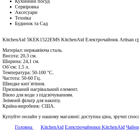
Кухонний посуд
Сервіровка
Аксесуари
Техніка
Будинок та Сад
KitchenAid 5KEK1522EMS KitchenAid Електрочайник Artisan ср
Матеріал: нержавіюча сталь.
Висота: 20,3 см.
Ширина: 24,1 см.
Об`єм: 1,5 л.
Температура: 50-100 °C.
Частота: 50-60 Гц.
Швидке кип`ятіння.
Прихований нагрівальний елемент.
Вікно для води з підсвічуванням.
Знімний фільтр для накипу.
Країна-виробник: США.
Купуйте онлайн у нашому магазині: доступна ціна, зручні спосо
Головна
KitchenAid
Електрочайники KitchenAid
Чайни