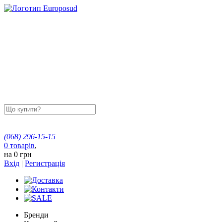
(068)
296-15-15
0
товарів
,
на
0 грн
Вхід
|
Регистрація
Бренди