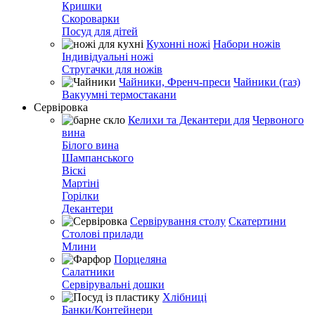
Кришки
Скороварки
Посуд для дітей
Кухонні ножі
Набори ножів
Індивідуальні ножі
Стругачки для ножів
Чайники, Френч-преси
Чайники (газ)
Вакуумні термостакани
Сервіровка
Келихи та Декантери для
Червоного
вина
Білого вина
Шампанського
Віскі
Мартіні
Горілки
Декантери
Сервірування столу
Скатертини
Столові прилади
Млини
Порцеляна
Салатники
Сервірувальні дошки
Хлібниці
Банки/Контейнери