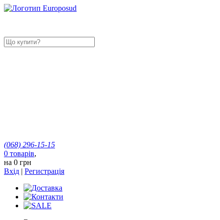
(068)
296-15-15
0
товарів
,
на
0 грн
Вхід
|
Регистрація