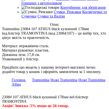
Горщики з автополивом
Контейнери для зберігання
Сумки, Рюкзаки
Косметички та
Сумочки
Сумки та Валізи
Опис
Tramontina 23084 107 ATHUS black кухонний 178мм
інд.блістер TRAMONTINA (код 23084/107) – це вибір тих, хто
цінує якість та практичність.
Матеріал: нержавіюча сталь.
Матеріал рукоятки: пластик.
Довжина леза: 17,8 см.
Упакований у блістер.
Придбати цю модель у нашому інтернет-магазині легко:
додайте товар у кошик і оформіть замовлення за 1 хвилину.
Головна
Tramontina
Ножі Tramontina
Ножі Tramontina
Athus
23084 107 ATHUS black кухонний 178мм інд.блістер
TRAMONTINA
Акція! Знижка -5% якщо це 2й товар.