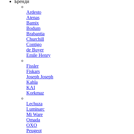
Бренди
Ardesto
Atenas
Bamix
Bodum
Brabantia
Churchill
Contigo
de Buyer
Emile Henry
Fissler
Fiskars
Joseph Joseph
Kahla
KAI
Korkmaz
Lechuza
Luminarc
Mi Ware
Omada
OXO
Peugeot