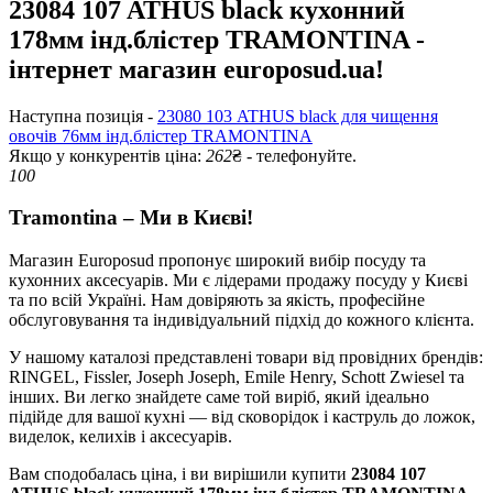
23084 107 ATHUS black кухонний
178мм інд.блістер TRAMONTINA -
інтернет магазин europosud.ua!
Наступна позиція -
23080 103 ATHUS black для чищення
овочів 76мм інд.блістер TRAMONTINA
Якщо у конкурентів ціна:
262
₴ - телефонуйте.
100
Tramontina – Ми в Києві!
Магазин Europosud пропонує широкий вибір посуду та
кухонних аксесуарів. Ми є лідерами продажу посуду у Києві
та по всій Україні. Нам довіряють за якість, професійне
обслуговування та індивідуальний підхід до кожного клієнта.
У нашому каталозі представлені товари від провідних брендів:
RINGEL, Fissler, Joseph Joseph, Emile Henry, Schott Zwiesel та
інших. Ви легко знайдете саме той виріб, який ідеально
підійде для вашої кухні — від сковорідок і каструль до ложок,
виделок, келихів і аксесуарів.
Вам сподобалась ціна, і ви вирішили купити
23084 107