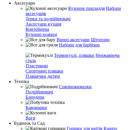
Аксесуари
Кухонне приладдя
Набори
аксесуарів
Терки та подрібнювачі
Аксесуари кухаря
Контейнера
Кухонні ножиці
Винні аксесуари
Штопори
Набори для барбекю
Термокухлі, пляшки
Нержавіюча
сталь
Пластикові
Спортивні пляшки
Пляшечки дитячі
Техніка
Соковижималки
Подрібнювачі
Блендери
Кавоварки
Ваги
Будинок та Сад
Горшки для квітів
Кашпо