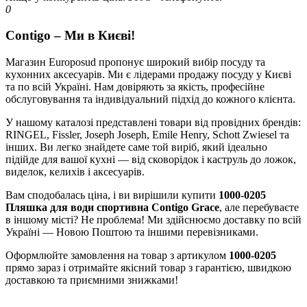
0
Contigo – Ми в Києві!
Магазин Europosud пропонує широкий вибір посуду та
кухонних аксесуарів. Ми є лідерами продажу посуду у Києві
та по всій Україні. Нам довіряють за якість, професійне
обслуговування та індивідуальний підхід до кожного клієнта.
У нашому каталозі представлені товари від провідних брендів:
RINGEL, Fissler, Joseph Joseph, Emile Henry, Schott Zwiesel та
інших. Ви легко знайдете саме той виріб, який ідеально
підійде для вашої кухні — від сковорідок і каструль до ложок,
виделок, келихів і аксесуарів.
Вам сподобалась ціна, і ви вирішили купити
1000-0205
Пляшка для води спортивна Contigo Grace
, але перебуваєте
в іншому місті? Не проблема! Ми здійснюємо доставку по всій
Україні — Новою Поштою та іншими перевізниками.
Оформлюйте замовлення на товар з артикулом
1000-0205
прямо зараз і отримайте якісний товар з гарантією, швидкою
доставкою та приємними знижками!