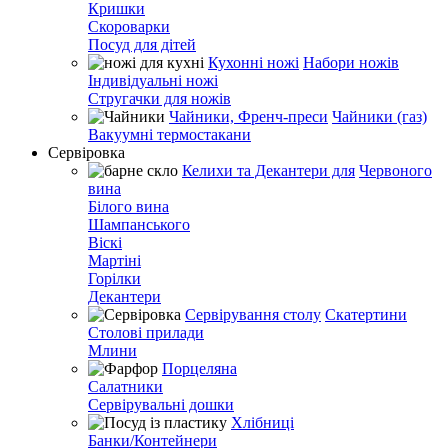
Кришки
Скороварки
Посуд для дітей
Кухонні ножі
Набори ножів
Індивідуальні ножі
Стругачки для ножів
Чайники, Френч-преси
Чайники (газ)
Вакуумні термостакани
Сервіровка
Келихи та Декантери для
Червоного
вина
Білого вина
Шампанського
Віскі
Мартіні
Горілки
Декантери
Сервірування столу
Скатертини
Столові прилади
Млини
Порцеляна
Салатники
Сервірувальні дошки
Хлібниці
Банки/Контейнери