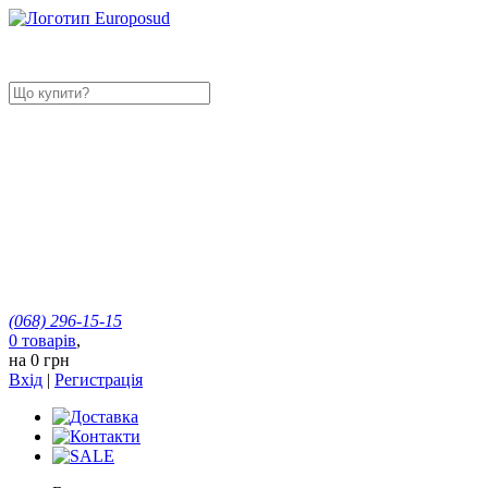
(068)
296-15-15
0
товарів
,
на
0 грн
Вхід
|
Регистрація