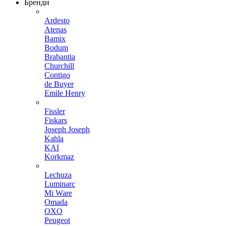
Бренди
Ardesto
Atenas
Bamix
Bodum
Brabantia
Churchill
Contigo
de Buyer
Emile Henry
Fissler
Fiskars
Joseph Joseph
Kahla
KAI
Korkmaz
Lechuza
Luminarc
Mi Ware
Omada
OXO
Peugeot