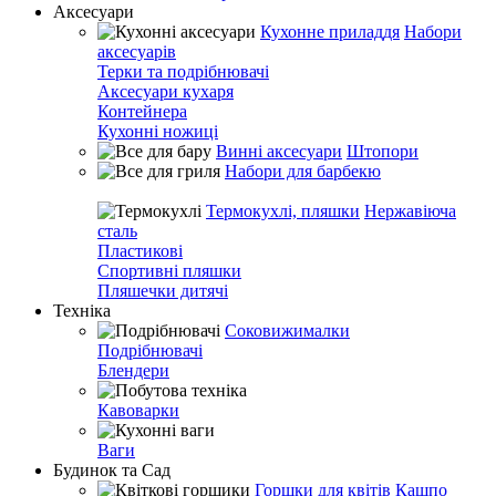
Аксесуари
Кухонне приладдя
Набори
аксесуарів
Терки та подрібнювачі
Аксесуари кухаря
Контейнера
Кухонні ножиці
Винні аксесуари
Штопори
Набори для барбекю
Термокухлі, пляшки
Нержавіюча
сталь
Пластикові
Спортивні пляшки
Пляшечки дитячі
Техніка
Соковижималки
Подрібнювачі
Блендери
Кавоварки
Ваги
Будинок та Сад
Горшки для квітів
Кашпо