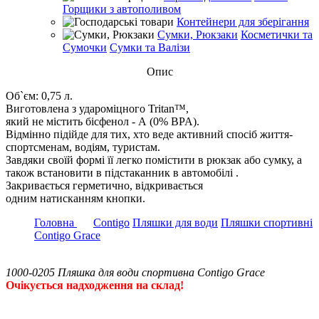
Горщики з автополивом
Контейнери для зберігання
Сумки, Рюкзаки
Косметички та
Сумочки
Сумки та Валізи
Опис
Об`єм: 0,75 л.
Виготовлена з удароміцного Tritan™,
який не містить бісфенол - А (0% BPA).
Відмінно підійде для тих, хто веде активний спосіб життя-
спортсменам, водіям, туристам.
Завдяки своїй формі її легко помістити в рюкзак або сумку, а
також встановити в підстаканник в автомобілі .
Закривається герметично, відкривається
одним натисканням кнопки.
Головна
Contigo
Пляшки для води
Пляшки спортивні
Contigo Grace
1000-0205 Пляшка для води спортивна Contigo Grace
Очікується надходження на склад!