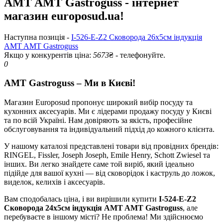
AMT AMT Gastroguss - інтернет
магазин europosud.ua!
Наступна позиція -
I-526-E-Z2 Сковорода 26х5см індукція
AMT AMT Gastroguss
Якщо у конкурентів ціна:
5673
₴ - телефонуйте.
0
AMT Gastroguss – Ми в Києві!
Магазин Europosud пропонує широкий вибір посуду та
кухонних аксесуарів. Ми є лідерами продажу посуду у Києві
та по всій Україні. Нам довіряють за якість, професійне
обслуговування та індивідуальний підхід до кожного клієнта.
У нашому каталозі представлені товари від провідних брендів:
RINGEL, Fissler, Joseph Joseph, Emile Henry, Schott Zwiesel та
інших. Ви легко знайдете саме той виріб, який ідеально
підійде для вашої кухні — від сковорідок і каструль до ложок,
виделок, келихів і аксесуарів.
Вам сподобалась ціна, і ви вирішили купити
I-524-E-Z2
Сковорода 24х5см індукція AMT AMT Gastroguss
, але
перебуваєте в іншому місті? Не проблема! Ми здійснюємо