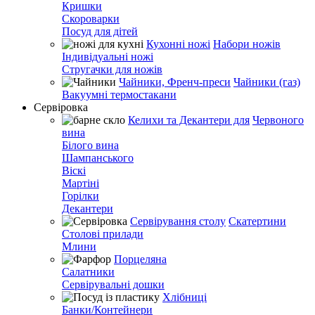
Кришки
Скороварки
Посуд для дітей
Кухонні ножі
Набори ножів
Індивідуальні ножі
Стругачки для ножів
Чайники, Френч-преси
Чайники (газ)
Вакуумні термостакани
Сервіровка
Келихи та Декантери для
Червоного
вина
Білого вина
Шампанського
Віскі
Мартіні
Горілки
Декантери
Сервірування столу
Скатертини
Столові прилади
Млини
Порцеляна
Салатники
Сервірувальні дошки
Хлібниці
Банки/Контейнери