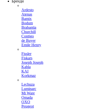
Бренди
Ardesto
Atenas
Bamix
Bodum
Brabantia
Churchill
Contigo
de Buyer
Emile Henry
Fissler
Fiskars
Joseph Joseph
Kahla
KAI
Korkmaz
Lechuza
Luminarc
Mi Ware
Omada
OXO
Peugeot