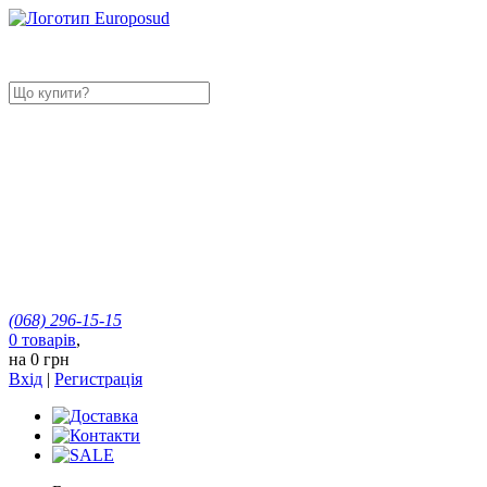
(068)
296-15-15
0
товарів
,
на
0 грн
Вхід
|
Регистрація