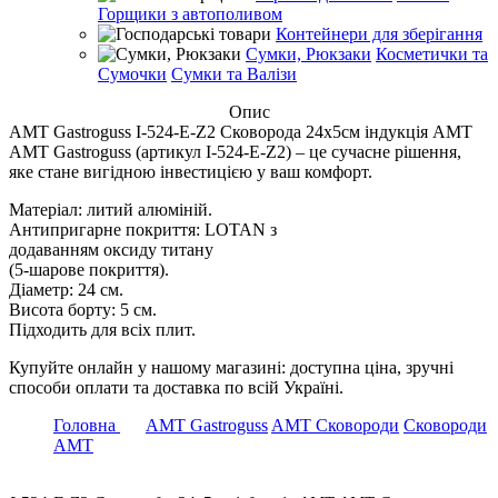
Горщики з автополивом
Контейнери для зберігання
Сумки, Рюкзаки
Косметички та
Сумочки
Сумки та Валізи
Опис
AMT Gastroguss I-524-E-Z2 Сковорода 24х5см індукція AMT
AMT Gastroguss (артикул I-524-E-Z2) – це сучасне рішення,
яке стане вигідною інвестицією у ваш комфорт.
Матеріал: литий алюміній.
Антипригарне покриття: LOTAN з
додаванням оксиду титану
(5-шарове покриття).
Діаметр: 24 см.
Висота борту: 5 см.
Підходить для всіх плит.
Купуйте онлайн у нашому магазині: доступна ціна, зручні
способи оплати та доставка по всій Україні.
Головна
AMT Gastroguss
AMT Сковороди
Сковороди
АМТ