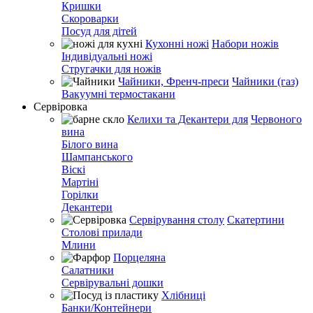
Кришки
Скороварки
Посуд для дітей
Кухонні ножі
Набори ножів
Індивідуальні ножі
Стругачки для ножів
Чайники, Френч-преси
Чайники (газ)
Вакуумні термостакани
Сервіровка
Келихи та Декантери для
Червоного
вина
Білого вина
Шампанського
Віскі
Мартіні
Горілки
Декантери
Сервірування столу
Скатертини
Столові прилади
Млини
Порцеляна
Салатники
Сервірувальні дошки
Хлібниці
Банки/Контейнери