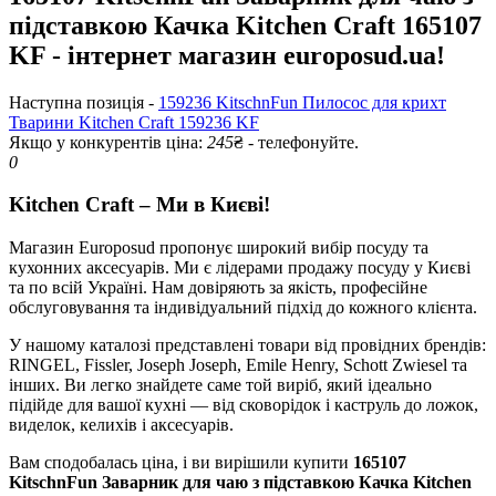
підставкою Качка Kitchen Craft 165107
KF - інтернет магазин europosud.ua!
Наступна позиція -
159236 KitschnFun Пилосос для крихт
Тварини Kitchen Craft 159236 KF
Якщо у конкурентів ціна:
245
₴ - телефонуйте.
0
Kitchen Craft – Ми в Києві!
Магазин Europosud пропонує широкий вибір посуду та
кухонних аксесуарів. Ми є лідерами продажу посуду у Києві
та по всій Україні. Нам довіряють за якість, професійне
обслуговування та індивідуальний підхід до кожного клієнта.
У нашому каталозі представлені товари від провідних брендів:
RINGEL, Fissler, Joseph Joseph, Emile Henry, Schott Zwiesel та
інших. Ви легко знайдете саме той виріб, який ідеально
підійде для вашої кухні — від сковорідок і каструль до ложок,
виделок, келихів і аксесуарів.
Вам сподобалась ціна, і ви вирішили купити
165107
KitschnFun Заварник для чаю з підставкою Качка Kitchen