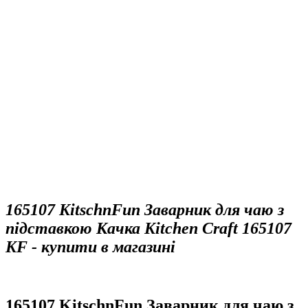
165107 KitschnFun Заварник для чаю з
підставкою Качка Kitchen Craft 165107
KF - купити в магазині
165107 KitschnFun Заварник для чаю з