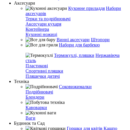
Аксесуари
Кухонне приладдя
Набори
аксесуарів
Терки та подрібнювачі
Аксесуари кухаря
Контейнера
Кухонні ножиці
Винні аксесуари
Штопори
Набори для барбекю
Термокухлі, пляшки
Нержавіюча
сталь
Пластикові
Спортивні пляшки
Пляшечки дитячі
Техніка
Соковижималки
Подрібнювачі
Блендери
Кавоварки
Ваги
Будинок та Сад
Горшки для квітів
Кашпо