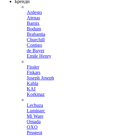
Бренди
Ardesto
Atenas
Bamix
Bodum
Brabantia
Churchill
Contigo
de Buyer
Emile Henry
Fissler
Fiskars
Joseph Joseph
Kahla
KAI
Korkmaz
Lechuza
Luminarc
Mi Ware
Omada
OXO
Peugeot