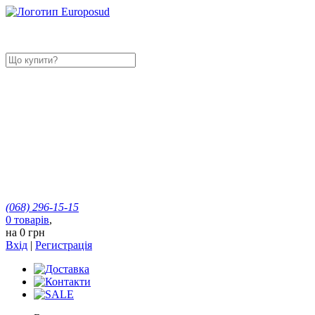
(068)
296-15-15
0
товарів
,
на
0 грн
Вхід
|
Регистрація