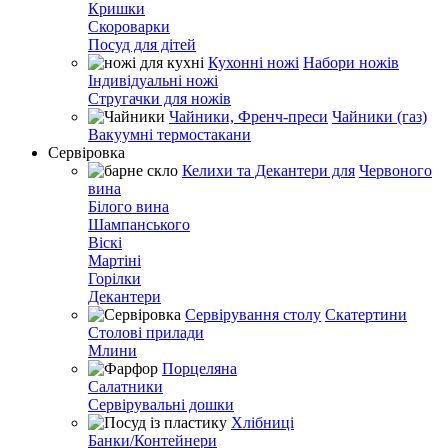
Кришки
Скороварки
Посуд для дітей
Кухонні ножі
Набори ножів
Індивідуальні ножі
Стругачки для ножів
Чайники, Френч-преси
Чайники (газ)
Вакуумні термостакани
Сервіровка
Келихи та Декантери для
Червоного
вина
Білого вина
Шампанського
Віскі
Мартіні
Горілки
Декантери
Сервірування столу
Скатертини
Столові прилади
Млини
Порцеляна
Салатники
Сервірувальні дошки
Хлібниці
Банки/Контейнери