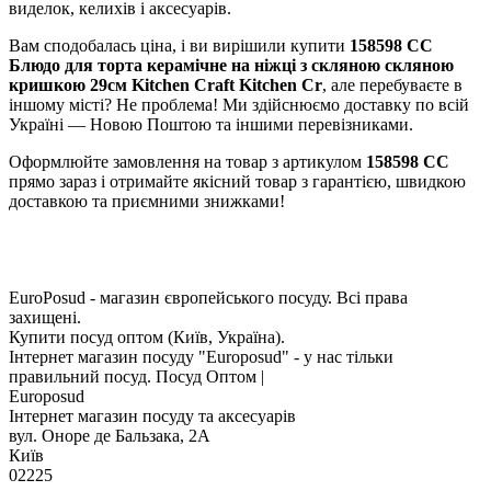
виделок, келихів і аксесуарів.
Вам сподобалась ціна, і ви вирішили купити
158598 CC
Блюдо для торта керамічне на ніжці з скляною скляною
кришкою 29см Kitchen Craft Kitchen Cr
, але перебуваєте в
іншому місті? Не проблема! Ми здійснюємо доставку по всій
Україні — Новою Поштою та іншими перевізниками.
Оформлюйте замовлення на товар з артикулом
158598 CC
прямо зараз і отримайте якісний товар з гарантією, швидкою
доставкою та приємними знижками!
EuroPosud
- магазин європейського посуду. Всі права
захищені.
Купити посуд оптом (Київ, Україна).
Інтернет магазин посуду "Europosud" - у нас тільки
правильний посуд. Посуд Оптом |
Europosud
Інтернет магазин посуду та аксесуарів
вул. Оноре де Бальзака, 2А
Київ
02225