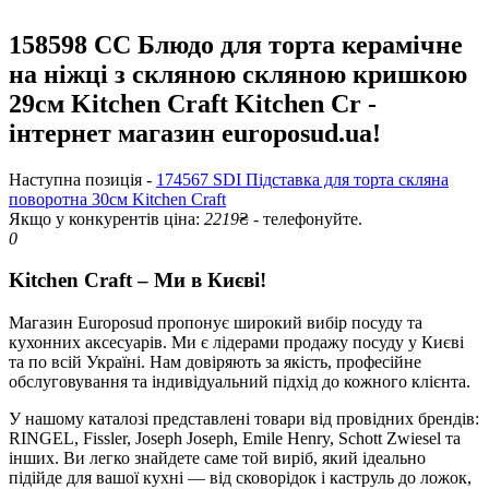
158598 CC Блюдо для торта керамічне
на ніжці з скляною скляною кришкою
29см Kitchen Craft Kitchen Cr -
інтернет магазин europosud.ua!
Наступна позиція -
174567 SDI Підставка для торта скляна
поворотна 30см Kitchen Craft
Якщо у конкурентів ціна:
2219
₴ - телефонуйте.
0
Kitchen Craft – Ми в Києві!
Магазин Europosud пропонує широкий вибір посуду та
кухонних аксесуарів. Ми є лідерами продажу посуду у Києві
та по всій Україні. Нам довіряють за якість, професійне
обслуговування та індивідуальний підхід до кожного клієнта.
У нашому каталозі представлені товари від провідних брендів:
RINGEL, Fissler, Joseph Joseph, Emile Henry, Schott Zwiesel та
інших. Ви легко знайдете саме той виріб, який ідеально
підійде для вашої кухні — від сковорідок і каструль до ложок,