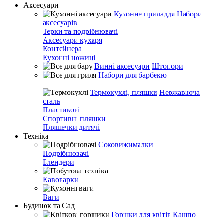
Аксесуари
Кухонне приладдя
Набори
аксесуарів
Терки та подрібнювачі
Аксесуари кухаря
Контейнера
Кухонні ножиці
Винні аксесуари
Штопори
Набори для барбекю
Термокухлі, пляшки
Нержавіюча
сталь
Пластикові
Спортивні пляшки
Пляшечки дитячі
Техніка
Соковижималки
Подрібнювачі
Блендери
Кавоварки
Ваги
Будинок та Сад
Горшки для квітів
Кашпо