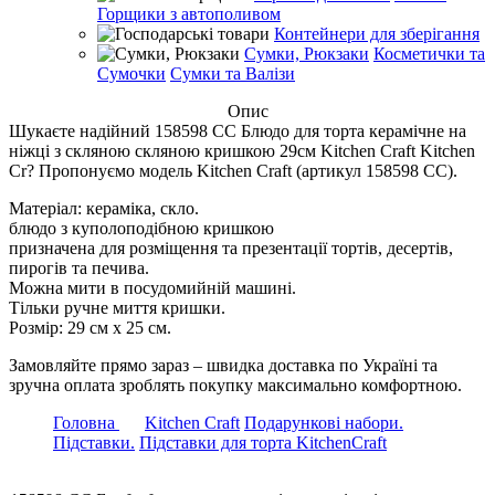
Горщики з автополивом
Контейнери для зберігання
Сумки, Рюкзаки
Косметички та
Сумочки
Сумки та Валізи
Опис
Шукаєте надійний 158598 CC Блюдо для торта керамічне на
ніжці з скляною скляною кришкою 29см Kitchen Craft Kitchen
Cr? Пропонуємо модель Kitchen Craft (артикул 158598 CC).
Матеріал: кераміка, скло.
блюдо з куполоподібною кришкою
призначена для розміщення та презентації тортів, десертів,
пирогів та печива.
Можна мити в посудомийній машині.
Тільки ручне миття кришки.
Розмір: 29 см х 25 см.
Замовляйте прямо зараз – швидка доставка по Україні та
зручна оплата зроблять покупку максимально комфортною.
Головна
Kitchen Craft
Подарункові набори.
Підставки.
Підставки для торта KitchenCraft