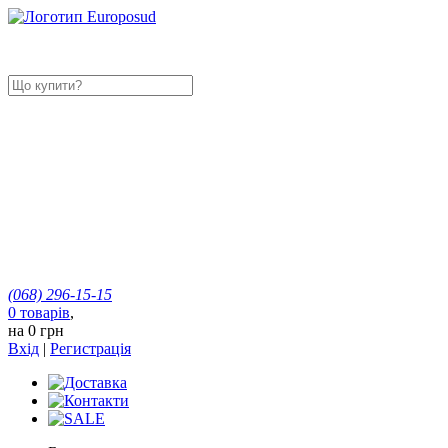
(068)
296-15-15
0
товарів
,
на
0 грн
Вхід
|
Регистрація