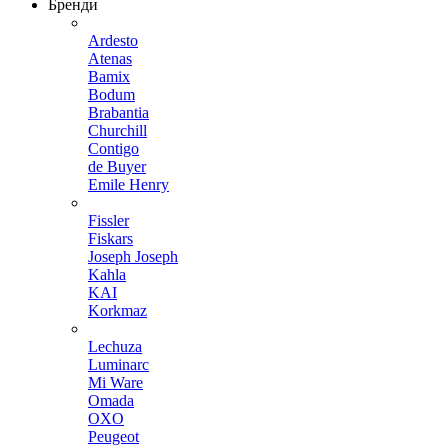
Бренди
Ardesto
Atenas
Bamix
Bodum
Brabantia
Churchill
Contigo
de Buyer
Emile Henry
Fissler
Fiskars
Joseph Joseph
Kahla
KAI
Korkmaz
Lechuza
Luminarc
Mi Ware
Omada
OXO
Peugeot