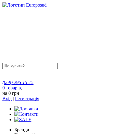
(068)
296-15-15
0
товарів
,
на
0 грн
Вхід
|
Регистрація
Бренди