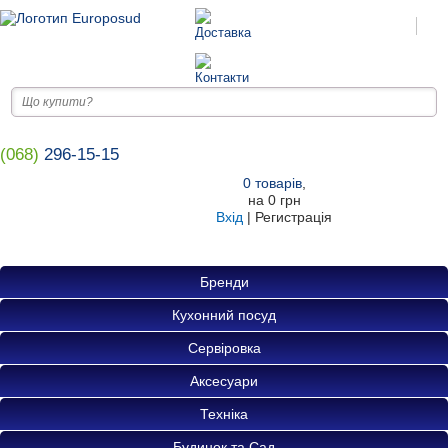
(068)
296-15-15
0
товарів
,
на
0 грн
Вхід
|
Регистрація
Бренди
Кухонний посуд
Сервіровка
Аксесуари
Техніка
Будинок та Сад