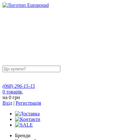
(068)
296-15-15
0
товарів
,
на
0 грн
Вхід
|
Регистрація
Бренди