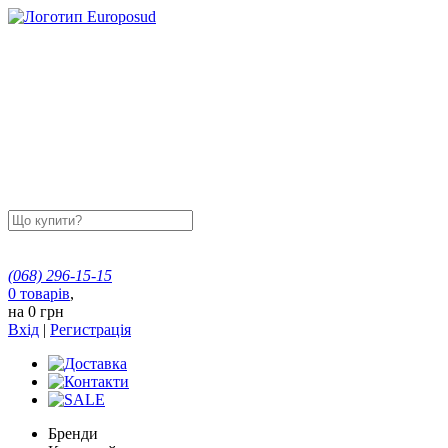
(068)
296-15-15
0
товарів
,
на
0 грн
Вхід
|
Регистрація
Бренди