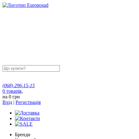
(068)
296-15-15
0
товарів
,
на
0 грн
Вхід
|
Регистрація
Бренди